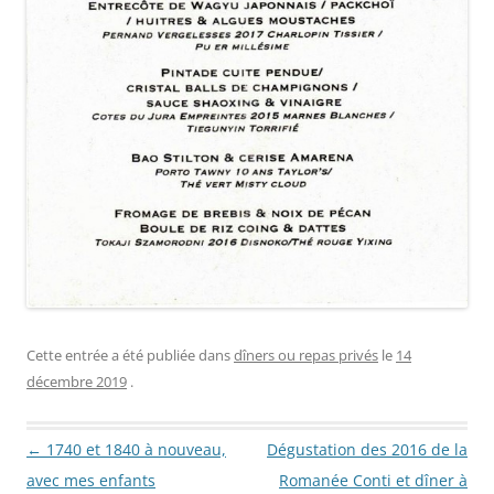
Cette entrée a été publiée dans
dîners ou repas privés
le
14
décembre 2019
.
Navigation des articles
←
1740 et 1840 à nouveau,
Dégustation des 2016 de la
avec mes enfants
Romanée Conti et dîner à