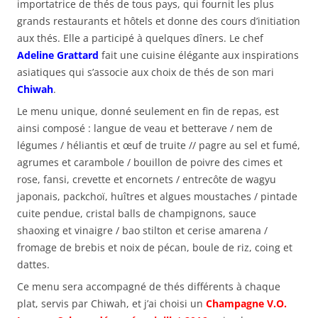
importatrice de thés de tous pays, qui fournit les plus
grands restaurants et hôtels et donne des cours d’initiation
aux thés. Elle a participé à quelques dîners. Le chef
Adeline Grattard
fait une cuisine élégante aux inspirations
asiatiques qui s’associe aux choix de thés de son mari
Chiwah
.
Le menu unique, donné seulement en fin de repas, est
ainsi composé : langue de veau et betterave / nem de
légumes / héliantis et œuf de truite // pagre au sel et fumé,
agrumes et carambole / bouillon de poivre des cimes et
rose, fansi, crevette et encornets / entrecôte de wagyu
japonais, packchoï, huîtres et algues moustaches / pintade
cuite pendue, cristal balls de champignons, sauce
shaoxing et vinaigre / bao stilton et cerise amarena /
fromage de brebis et noix de pécan, boule de riz, coing et
dattes.
Ce menu sera accompagné de thés différents à chaque
plat, servis par Chiwah, et j’ai choisi un
Champagne V.O.