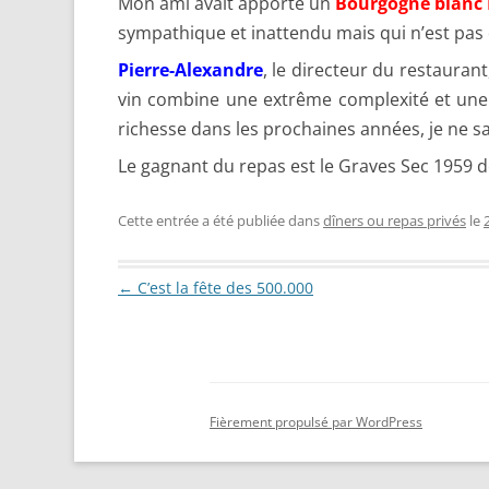
Mon ami avait apporté un
Bourgogne blanc 
sympathique et inattendu mais qui n’est pas
Pierre-Alexandre
, le directeur du restauran
vin combine une extrême complexité et une g
richesse dans les prochaines années, je ne sai
Le gagnant du repas est le Graves Sec 1959 de
Cette entrée a été publiée dans
dîners ou repas privés
le
Navigation des articles
←
C’est la fête des 500.000
Fièrement propulsé par WordPress