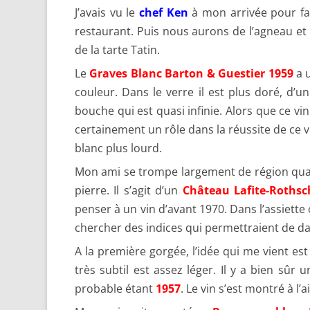
J’avais vu le
chef Ken
à mon arrivée pour fai
restaurant. Puis nous aurons de l’agneau et
de la tarte Tatin.
Le
Graves Blanc Barton & Guestier 1959
a u
couleur. Dans le verre il est plus doré, d’u
bouche qui est quasi infinie. Alors que ce vi
certainement un rôle dans la réussite de ce v
blanc plus lourd.
Mon ami se trompe largement de région quand i
pierre. Il s’agit d’un
Château Lafite-Rothsc
penser à un vin d’avant 1970. Dans l’assiett
chercher des indices qui permettraient de dat
A la première gorgée, l’idée qui me vient est
très subtil est assez léger. Il y a bien sûr
probable étant
1957
. Le vin s’est montré à l