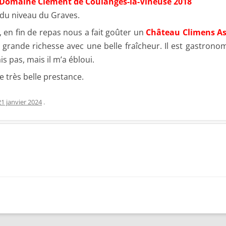
Domaine Clément de Coulanges-la-Vineuse 2018
 du niveau du Graves.
t, en fin de repas nous a fait goûter un
Château Climens As
rande richesse avec une belle fraîcheur. Il est gastronomi
s pas, mais il m’a ébloui.
 très belle prestance.
21 janvier 2024
.