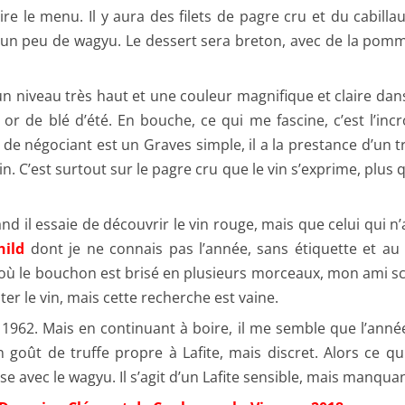
re le menu. Il y aura des filets de pagre cru et du cabill
 un peu de wagyu. Le dessert sera breton, avec de la pomme
n niveau très haut et une couleur magnifique et claire dan
n or de blé d’été. En bouche, ce qui me fascine, c’est l’in
n de négociant est un Graves simple, il a la prestance d’un 
in. C’est surtout sur le pagre cru que le vin s’exprime, plus
l essaie de découvrir le vin rouge, mais que celui qui n’a 
hild
dont je ne connais pas l’année, sans étiquette et au
e où le bouchon est brisé en plusieurs morceaux, mon ami sc
er le vin, mais cette recherche est vaine.
 1962. Mais en continuant à boire, il me semble que l’année 
 un goût de truffe propre à Lafite, mais discret. Alors ce q
’aise avec le wagyu. Il s’agit d’un Lafite sensible, mais ma