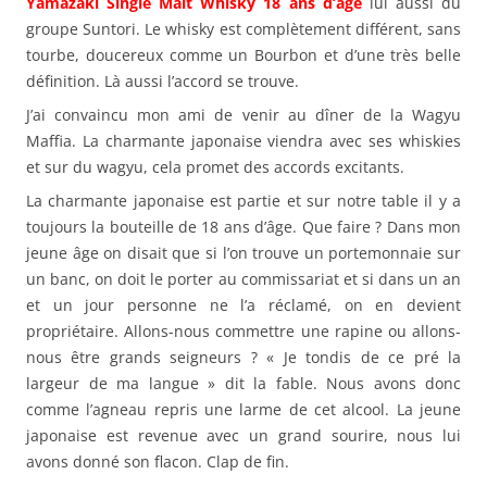
Yamazaki Single Malt Whisky 18 ans d’âge
lui aussi du
groupe Suntori. Le whisky est complètement différent, sans
tourbe, doucereux comme un Bourbon et d’une très belle
définition. Là aussi l’accord se trouve.
J’ai convaincu mon ami de venir au dîner de la Wagyu
Maffia. La charmante japonaise viendra avec ses whiskies
et sur du wagyu, cela promet des accords excitants.
La charmante japonaise est partie et sur notre table il y a
toujours la bouteille de 18 ans d’âge. Que faire ? Dans mon
jeune âge on disait que si l’on trouve un portemonnaie sur
un banc, on doit le porter au commissariat et si dans un an
et un jour personne ne l’a réclamé, on en devient
propriétaire. Allons-nous commettre une rapine ou allons-
nous être grands seigneurs ? « Je tondis de ce pré la
largeur de ma langue » dit la fable. Nous avons donc
comme l’agneau repris une larme de cet alcool. La jeune
japonaise est revenue avec un grand sourire, nous lui
avons donné son flacon. Clap de fin.