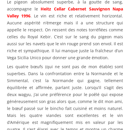
Le pigeon absolument superbe, à la goutte de sang,
accompagne le
Heitz Cellar Cabernet Sauvignon Napa
Valley 1996
. Le vin est riche et relativement horizontal.
Aucune aspérité n’émerge mais il a une structure qui
appelle le respect. On ressent des notes torréfiées comme
celles du Royal Kebir. C’est sur le sang du pigeon mais
aussi sur les navets que le vin rouge prend son envol. Il est
riche et sympathique. Il lui manque juste la fraîcheur d’un
Vega Sicilia Unico pour donner une grande émotion.
Les quatre bœufs (qui ne sont pas de mon étable) sont
superbes. Dans la confrontation entre la Normande et le
Simmental, c’est la Normande qui gagne, tellement
équilibrée et affirmée, parlant juste. Lorsqu’il s’agit des
deux wagyu, j’ai une préférence pour le poêlé qui expose
généreusement son gras alors que, comme le dit mon ami,
le bœuf passé sur le bincho fait cuisiné et moins naturel.
Mais les quatre viandes sont excellentes et le vin
d’Amérique est magnifiquement mis en valeur par les
quatre. Il s’est élargi avec le temps et montre un charme