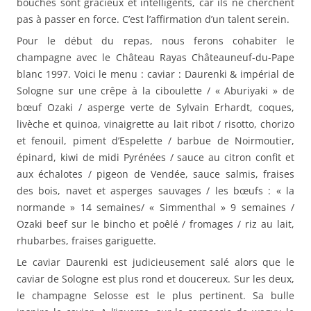
bouches sont gracieux et intelligents, car ils ne cherchent
pas à passer en force. C’est l’affirmation d’un talent serein.
Pour le début du repas, nous ferons cohabiter le
champagne avec le Château Rayas Châteauneuf-du-Pape
blanc 1997. Voici le menu : caviar : Daurenki & impérial de
Sologne sur une crêpe à la ciboulette / « Aburiyaki » de
bœuf Ozaki / asperge verte de Sylvain Erhardt, coques,
livèche et quinoa, vinaigrette au lait ribot / risotto, chorizo
et fenouil, piment d’Espelette / barbue de Noirmoutier,
épinard, kiwi de midi Pyrénées / sauce au citron confit et
aux échalotes / pigeon de Vendée, sauce salmis, fraises
des bois, navet et asperges sauvages / les bœufs : « la
normande » 14 semaines/ « Simmenthal » 9 semaines /
Ozaki beef sur le bincho et poêlé / fromages / riz au lait,
rhubarbes, fraises gariguette.
Le caviar Daurenki est judicieusement salé alors que le
caviar de Sologne est plus rond et doucereux. Sur les deux,
le champagne Selosse est le plus pertinent. Sa bulle