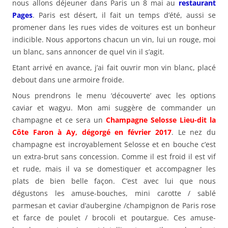
nous allons déjeuner dans Paris un 8 mai au
restaurant
Pages
. Paris est désert, il fait un temps d’été, aussi se
promener dans les rues vides de voitures est un bonheur
indicible. Nous apportons chacun un vin, lui un rouge, moi
un blanc, sans annoncer de quel vin il s’agit.
Etant arrivé en avance, j’ai fait ouvrir mon vin blanc, placé
debout dans une armoire froide.
Nous prendrons le menu ‘découverte’ avec les options
caviar et wagyu. Mon ami suggère de commander un
champagne et ce sera un
Champagne Selosse Lieu-dit la
Côte Faron à Ay, dégorgé en février 2017
. Le nez du
champagne est incroyablement Selosse et en bouche c’est
un extra-brut sans concession. Comme il est froid il est vif
et rude, mais il va se domestiquer et accompagner les
plats de bien belle façon. C’est avec lui que nous
dégustons les amuse-bouches, mini carotte / sablé
parmesan et caviar d’aubergine /champignon de Paris rose
et farce de poulet / brocoli et poutargue. Ces amuse-