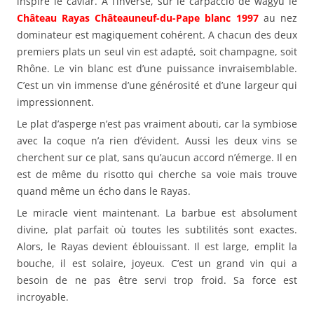
inspire le caviar. A l’inverse, sur le carpaccio de wagyu le
Château Rayas Châteauneuf-du-Pape blanc 1997
au nez
dominateur est magiquement cohérent. A chacun des deux
premiers plats un seul vin est adapté, soit champagne, soit
Rhône. Le vin blanc est d’une puissance invraisemblable.
C’est un vin immense d’une générosité et d’une largeur qui
impressionnent.
Le plat d’asperge n’est pas vraiment abouti, car la symbiose
avec la coque n’a rien d’évident. Aussi les deux vins se
cherchent sur ce plat, sans qu’aucun accord n’émerge. Il en
est de même du risotto qui cherche sa voie mais trouve
quand même un écho dans le Rayas.
Le miracle vient maintenant. La barbue est absolument
divine, plat parfait où toutes les subtilités sont exactes.
Alors, le Rayas devient éblouissant. Il est large, emplit la
bouche, il est solaire, joyeux. C’est un grand vin qui a
besoin de ne pas être servi trop froid. Sa force est
incroyable.