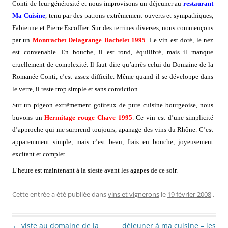
Conti de leur générosité et nous improvisons un déjeuner au
restaurant
Ma Cuisine
, tenu par des patrons extrêmement ouverts et sympathiques,
Fabienne et Pierre Escoffier. Sur des terrines diverses, nous commençons
par un
Montrachet Delagrange Bachelet 1995
. Le vin est doré, le nez
est convenable. En bouche, il est rond, équilibré, mais il manque
cruellement de complexité. Il faut dire qu’après celui du Domaine de la
Romanée Conti, c’est assez difficile. Même quand il se développe dans
le verre, il reste trop simple et sans conviction.
Sur un pigeon extrêmement goûteux de pure cuisine bourgeoise, nous
buvons un
Hermitage rouge Chave 1995
. Ce vin est d’une simplicité
d’approche qui me surprend toujours, apanage des vins du Rhône. C’est
apparemment simple, mais c’est beau, frais en bouche, joyeusement
excitant et complet.
L’heure est maintenant à la sieste avant les agapes de ce soir.
Cette entrée a été publiée dans
vins et vignerons
le
19 février 2008
.
Navigation des articles
←
viste au domaine de la
déjeuner à ma cuisine – les