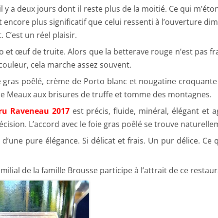
l y a deux jours dont il reste plus de la moitié. Ce qui m’éto
t encore plus significatif que celui ressenti à l’ouverture d
. C’est un réel plaisir.
 et œuf de truite. Alors que la betterave rouge n’est pas fr
couleur, cela marche assez souvent.
e gras poêlé, crème de Porto blanc et nougatine croquante
e de Meaux aux brisures de truffe et tomme des montagnes.
Cru Raveneau 2017
est précis, fluide, minéral, élégant et a
écision. L’accord avec le foie gras poêlé se trouve naturelle
 d’une pure élégance. Si délicat et frais. Un pur délice. Ce q
milial de la famille Brousse participe à l’attrait de ce restau