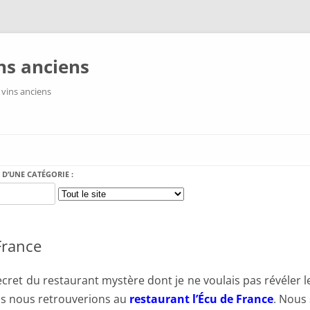
ns anciens
 vins anciens
Aller au contenu
 D’UNE CATÉGORIE :
France
ecret du restaurant mystère dont je ne voulais pas révéler le
us nous retrouverions au
restaurant l’Écu de France
. Nous