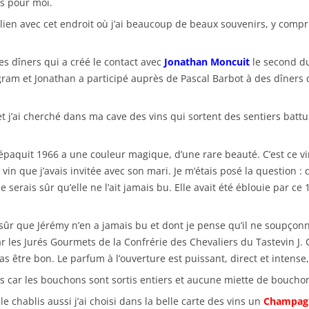
es pour moi.
 lien avec cet endroit où j’ai beaucoup de beaux souvenirs, y compris
mes dîners qui a créé le contact avec
Jonathan Moncuit
le second d
am et Jonathan a participé auprès de Pascal Barbot à des dîners que
t j’ai cherché dans ma cave des vins qui sortent des sentiers battu
paquit 1966 a une couleur magique, d’une rare beauté. C’est ce vin
vin que j’avais invitée avec son mari. Je m’étais posé la question 
je serais sûr qu’elle ne l’ait jamais bu. Elle avait été éblouie par 
s sûr que Jérémy n’en a jamais bu et dont je pense qu’il ne soupçon
ar les Jurés Gourmets de la Confrérie des Chevaliers du Tastevin J.
s être bon. Le parfum à l’ouverture est puissant, direct et intense
ns car les bouchons sont sortis entiers et aucune miette de bouchon
 chablis aussi j’ai choisi dans la belle carte des vins un
Champagne