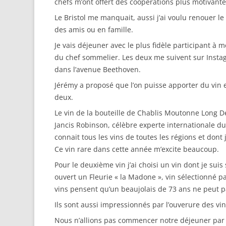
chefs m’ont offert des coopérations plus motivant
Le Bristol me manquait, aussi j’ai voulu renouer le
des amis ou en famille.
Je vais déjeuner avec le plus fidèle participant à 
du chef sommelier. Les deux me suivent sur Instagr
dans l’avenue Beethoven.
Jérémy a proposé que l’on puisse apporter du vin e
deux.
Le vin de la bouteille de Chablis Moutonne Long Dé
Jancis Robinson, célèbre experte internationale du 
connait tous les vins de toutes les régions et dont 
Ce vin rare dans cette année m’excite beaucoup.
Pour le deuxième vin j’ai choisi un vin dont je sui
ouvert un Fleurie « la Madone », vin sélectionné p
vins pensent qu’un beaujolais de 73 ans ne peut pa
Ils sont aussi impressionnés par l’ouverure des vi
Nous n’allions pas commencer notre déjeuner par le