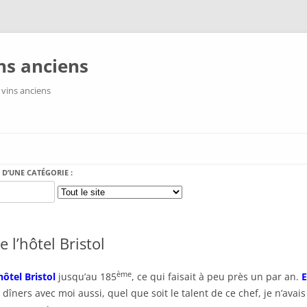
ns anciens
 vins anciens
Aller au contenu
 D’UNE CATÉGORIE :
 l’hôtel Bristol
ème
’hôtel Bristol
jusqu’au 185
, ce qui faisait à peu près un par an.
E
ners avec moi aussi, quel que soit le talent de ce chef, je n’avais