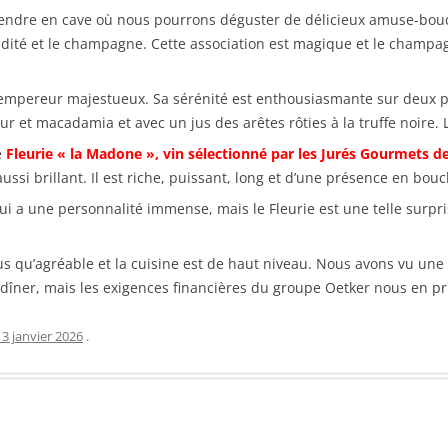
ndre en cave où nous pourrons déguster de délicieux amuse-bouches
idité et le champagne. Cette association est magique et le champag
empereur majestueux. Sa sérénité est enthousiasmante sur deux pl
t macadamia et avec un jus des arêtes rôties à la truffe noire. L’
e
Fleurie « la Madone », vin sélectionné par les Jurés Gourmets de
si brillant. Il est riche, puissant, long et d’une présence en bouc
i a une personnalité immense, mais le Fleurie est une telle surpris
 qu’agréable et la cuisine est de haut niveau. Nous avons vu une
 dîner, mais les exigences financières du groupe Oetker nous en p
13 janvier 2026
.