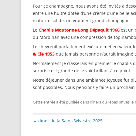
Pour ce champagne, nous avons été invités à desce
entre une huître dotée d’une crème d’une belle ac
maturité solide, un vraiment grand champagne.
Le
Chablis Moutonne Long Dépaquit 1966
est un 
du Morbihan avec une compression de topinambour e
Le chevreuil parfaitement exécuté met en valeur l
& Cie 1953
que jamais personne n’aurait imaginé aus
Normalement je classerais en premier le chablis qu
surprise est grande de le voir brillant à ce point.
Notre déjeuner dans une ambiance joyeuse fut plus
sont possibles. Nous pensions y faire un prochain
Cette entrée a été publiée dans
dîners ou repas privés
le
Navigation des articles
←
dîner de la Saint-Sylvestre 2025