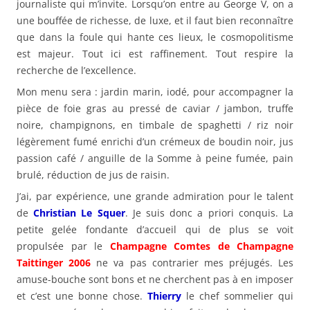
journaliste qui m’invite. Lorsqu’on entre au George V, on a
une bouffée de richesse, de luxe, et il faut bien reconnaître
que dans la foule qui hante ces lieux, le cosmopolitisme
est majeur. Tout ici est raffinement. Tout respire la
recherche de l’excellence.
Mon menu sera : jardin marin, iodé, pour accompagner la
pièce de foie gras au pressé de caviar / jambon, truffe
noire, champignons, en timbale de spaghetti / riz noir
légèrement fumé enrichi d’un crémeux de boudin noir, jus
passion café / anguille de la Somme à peine fumée, pain
brulé, réduction de jus de raisin.
J’ai, par expérience, une grande admiration pour le talent
de
Christian Le Squer
. Je suis donc a priori conquis. La
petite gelée fondante d’accueil qui de plus se voit
propulsée par le
Champagne Comtes de Champagne
Taittinger 2006
ne va pas contrarier mes préjugés. Les
amuse-bouche sont bons et ne cherchent pas à en imposer
et c’est une bonne chose.
Thierry
le chef sommelier qui