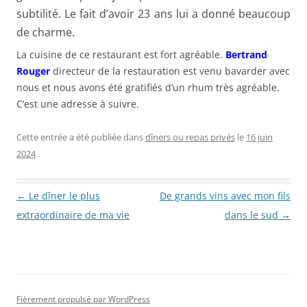
subtilité. Le fait d’avoir 23 ans lui a donné beaucoup
de charme.
La cuisine de ce restaurant est fort agréable.
Bertrand
Rouger
directeur de la restauration est venu bavarder avec
nous et nous avons été gratifiés d’un rhum très agréable.
C’est une adresse à suivre.
Cette entrée a été publiée dans
dîners ou repas privés
le
16 juin
2024
.
Navigation des articles
←
Le dîner le plus
De grands vins avec mon fils
extraordinaire de ma vie
dans le sud
→
Fièrement propulsé par WordPress