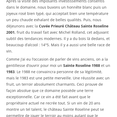
Après la visite des imposants investissements consentis
dans le domaine, nous buvons un honnête blanc puis un
joyeux rosé bien typé, qui acceptait bien une température
un peu chaude exhalant de belles qualités. Puis, nous
déjeunons avec la
Cuvée Prieuré Château Sainte Roseline
2001
, fruit du travail fait avec Michel Rolland, cet adjuvant
subtil des tendances modernes. Il y a du bois là dedans, et
beaucoup d’alcool : 14°5. Mais il y a aussi une belle race de
vin.
Comme j’ai eu l’occasion de parler de vins anciens, on a la
gentillesse d’ouvrir pour moi un
Sainte Roseline 1988
et un
1983
. Le 1988 ne convaincra personne de sa légitimité,
mais le 1983 est une petite merveille. Une réussite avec un
fruit, un terroir absolument charmants. Ceci prouve de
façon absolue que ce domaine possède une terre
exceptionnelle. Car ce vin a été fait avant que le
propriétaire actuel ne recrée tout. Si un vin de 20 ans
montre un tel talent, le château Sainte Roseline peut se
permettre de jouer le terroir au moins autant que le