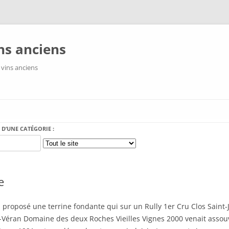
ns anciens
 vins anciens
Aller au contenu
 D’UNE CATÉGORIE :
e
 a proposé une terrine fondante qui sur un Rully 1er Cru Clos Sain
nt-Véran Domaine des deux Roches Vieilles Vignes 2000 venait assouv