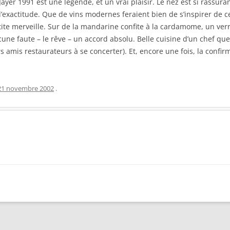
er 1991 est une légende, et un vrai plaisir. Le nez est si rassuran
l’exactitude. Que de vins modernes feraient bien de s’inspirer de ce
te merveille. Sur de la mandarine confite à la cardamome, un verre 
une faute – le rêve – un accord absolu. Belle cuisine d’un chef que
eurs amis restaurateurs à se concerter). Et, encore une fois, la conf
21 novembre 2002
.