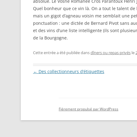
absolue. Le Vosne Romanée Cros Parantoux Henri Jay
Quel bonheur que ce vin là. On a tout le talent de 
mais un gigot d’agneau voisin me semblait une peti
ponctuation : une dictée de Bernard Pivot sans auc
et des vins d’une liste intelligente (ils sont plusi
de la Bourgogne.
Cette entrée a été publiée dans
dîners ou repas privés
le
Navigation des articles
←
Des collectionneurs d’étiquettes
Fièrement propulsé par WordPress