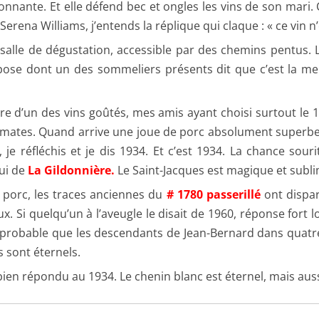
onnante. Et elle défend bec et ongles les vins de son mari. C
ena Williams, j’entends la réplique qui claque : « ce vin n’es
 salle de dégustation, accessible par des chemins pentus. 
mpose dont un des sommeliers présents dit que c’est la me
d’un des vins goûtés, mes amis ayant choisi surtout le 19
omates. Quand arrive une joue de porc absolument superbe,
je réfléchis et je dis 1934. Et c’est 1934. La chance sour
lui de
La Gildonnière.
Le Saint-Jacques est magique et subli
e porc, les traces anciennes du
# 1780 passerillé
ont dispa
ux. Si quelqu’un à l’aveugle le disait de 1960, réponse fort l
que probable que les descendants de Jean-Bernard dans quatr
 sont éternels.
bien répondu au 1934. Le chenin blanc est éternel, mais aus