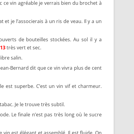
ec ce vin agréable je verrais bien du brochet à
t je l’associerais à un ris de veau. Il y a un
uverts de bouteilles stockées. Au sol il y a
013
très vert et sec.
ibre salin.
Jean-Bernard dit que ce vin vivra plus de cent
le est superbe. C’est un vin vif et charmeur.
abac. Je le trouve très subtil.
ode. Le finale n’est pas très long où le sucre
 vin est élégant et assemblé. Il est fluide. On