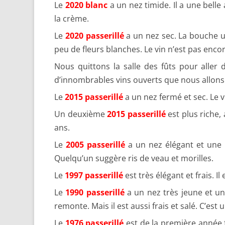
Le
2020 blanc
a un nez timide. Il a une belle 
la crème.
Le
2020 passerillé
a un nez sec. La bouche un 
peu de fleurs blanches. Le vin n’est pas enco
Nous quittons la salle des fûts pour aller 
d’innombrables vins ouverts que nous allo
Le
2015 passerillé
a un nez fermé et sec. Le v
Un deuxième
2015 passerillé
est plus riche,
ans.
Le
2005 passerillé
a un nez élégant et une b
Quelqu’un suggère ris de veau et morilles.
Le
1997 passerillé
est très élégant et frais. I
Le
1990 passerillé
a un nez très jeune et une
remonte. Mais il est aussi frais et salé. C’est 
Le
1976 passerillé
est de la première année fa