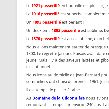
Le
1921 passerillé
en bouteille est plus large
Le
1916 passerillé
est superbe, complètement 
Un
1893 passerillé
est perlant !
Un deuxième
1893 passerillé
est sublime. Dev
Le
1870 passerillé
est aussi sublime, d’un bel 
Nous allons maintenant sauter de presque un
1800. Le regretté Jacques Puisais avait daté ce
jeune. Mais il y a des saveurs lactées et gi
exceptionnel.
Nous irons au domicile de Jean-Bernard pour
sommeliers ont choisi de prendre 1961. Je suis
Il est temps de passer à table.
Au
Domaine de la Gildonnière
nous avions 
remontant le temps sur environ 240 ans. L