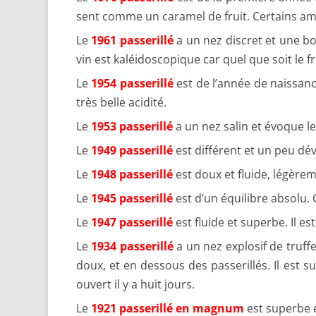
sent comme un caramel de fruit. Certains ami
Le
1961 passerillé
a un nez discret et une bo
vin est kaléidoscopique car quel que soit le f
Le
1954 passerillé
est de l’année de naissance
très belle acidité.
Le
1953 passerillé
a un nez salin et évoque le
Le
1949 passerillé
est différent et un peu dév
Le
1948 passerillé
est doux et fluide, légèrem
Le
1945 passerillé
est d’un équilibre absolu. C
Le
1947 passerillé
est fluide et superbe. Il e
Le
1934 passerillé
a un nez explosif de truffe
doux, et en dessous des passerillés. Il est su
ouvert il y a huit jours.
Le
1921 passerillé en magnum
est superbe e