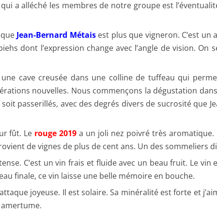
qui a alléché les membres de notre groupe est l’éventuali
r que
Jean-Bernard Métais
est plus que vigneron. C’est un a
iehs dont l’expression change avec l’angle de vision. On
s une cave creusée dans une colline de tuffeau qui perme
nérations nouvelles. Nous commençons la dégustation dans la
s soit passerillés, avec des degrés divers de sucrosité que
r fût. Le
rouge 2019
a un joli nez poivré très aromatique. 
rovient de vignes de plus de cent ans. Un des sommeliers dit
tense. C’est un vin frais et fluide avec un beau fruit. Le vin 
eau finale, ce vin laisse une belle mémoire en bouche.
attaque joyeuse. Il est solaire. Sa minéralité est forte et j’ai
le amertume.