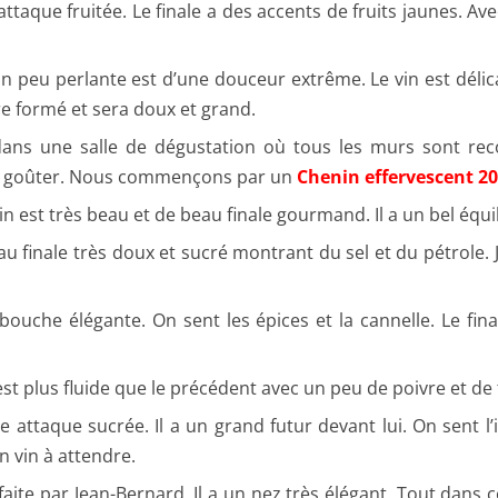
attaque fruitée. Le finale a des accents de fruits jaunes. Av
peu perlante est d’une douceur extrême. Le vin est délicat e
re formé et sera doux et grand.
dans une salle de dégustation où tous les murs sont reco
ns goûter. Nous commençons par un
Chenin effervescent 2
in est très beau et de beau finale gourmand. Il a un bel équil
 au finale très doux et sucré montrant du sel et du pétrole. 
ouche élégante. On sent les épices et la cannelle. Le fina
l est plus fluide que le précédent avec un peu de poivre et de t
 attaque sucrée. Il a un grand futur devant lui. On sent l’i
un vin à attendre.
ite par Jean-Bernard. Il a un nez très élégant. Tout dans ce