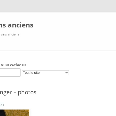
ns anciens
 vins anciens
Aller au contenu
 D’UNE CATÉGORIE :
nger – photos
ion