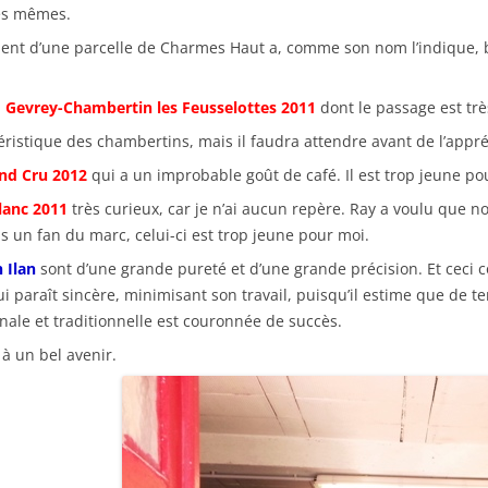
les mêmes.
ient d’une parcelle de Charmes Haut a, comme son nom l’indique, 
n
Gevrey-Chambertin les Feusselottes 2011
dont le passage est trè
éristique des chambertins, mais il faudra attendre avant de l’appréc
nd Cru 2012
qui a un improbable goût de café. Il est trop jeune po
lanc
2011
très curieux, car je n’ai aucun repère. Ray a voulu que n
 un fan du marc, celui-ci est trop jeune pour moi.
 Ilan
sont d’une grande pureté et d’une grande précision. Et ceci c
i paraît sincère, minimisant son travail, puisqu’il estime que de terr
sanale et traditionnelle est couronnée de succès.
à un bel avenir.