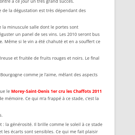
contre à ce jour un très grand succès.
e de la dégustation est très dépendant des
 la minuscule salle dont le portes sont
éguster un panel de ses vins. Les 2010 seront bus
le. Même si le vin a été chahuté et en a souffert ce
euse et fruitée de fruits rouges et noirs. Le final
a Bourgogne comme je l’aime, mêlant des aspects
que le
Morey-Saint-Denis 1er cru les Chaffots 2011
de mémoire. Ce qui m’a frappé à ce stade, c’est la
s.
: la générosité. Il brille comme le soleil à ce stade
 les écarts sont sensibles. Ce qui me fait plaisir