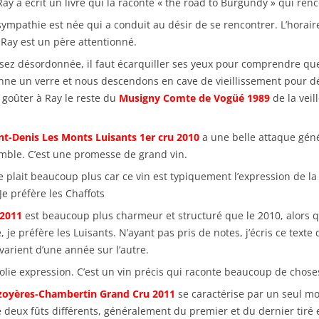
ay a écrit un livre qui la raconte « the road to Burgundy » qui ren
ympathie est née qui a conduit au désir de se rencontrer. L’horair
 Ray est un père attentionné.
ssez désordonnée, il faut écarquiller ses yeux pour comprendre que
donne un verre et nous descendons en cave de vieillissement pour d
is goûter à Ray le reste du
Musigny Comte de Vogüé 1989
de la veil
t-Denis Les Monts Luisants 1er cru 2010
a une belle attaque génér
semble. C’est une promesse de grand vin.
 plait beaucoup plus car ce vin est typiquement l’expression de l
Je préfère les Chaffots
 2011
est beaucoup plus charmeur et structuré que le 2010, alors 
je préfère les Luisants. N’ayant pas pris de notes, j’écris ce texte 
varient d’une année sur l’autre.
jolie expression. C’est un vin précis qui raconte beaucoup de chose
oyères-Chambertin Grand Cru 2011
se caractérise par un seul mot 
e deux fûts différents, généralement du premier et du dernier tiré et