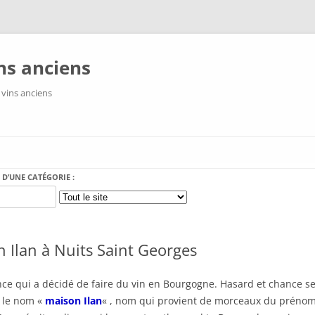
ns anciens
 vins anciens
Aller au contenu
 D’UNE CATÉGORIE :
n Ilan à Nuits Saint Georges
nce qui a décidé de faire du vin en Bourgogne. Hasard et chance se
s le nom «
maison Ilan
« , nom qui provient de morceaux du prénom d