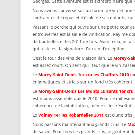
Georges. Cette aventure est si extraordinaire que R
Nous avions conversé sur un forum de vin et une s
contraintes de repas et d’école de ses enfants, car
Passant le porche qui ouvre sur une petite cour a
entrouvertes est la salle de vinification. Ray me 
de bouteilles et les 2011 de fûts. Avant cela, je fa
qui reste est la signature d’un vin d’exception.
C’est le tour des vins de Maison Ilan. Le
Morey-Sain
est assez court. On sent qu’il faut que le vin s’as
Le
Morey-Saint-Denis 1er cru les Chaffots 2010
me
énigmatiques et stricts sur un fond très cohérent. 
Le
Morey-Saint-Denis Les Monts Luisants 1er cru
est moins assemblé que le 2010. Pour ce millésime, 
cohérence de la vinification, même si les résultats 
Le
Volnay 1er les Robardelles 2011
est d’une très 
Nous passons maintenant aux grands crus. Le
Maz
de sa vie. Pour tous ces grands crus, je goûterai d