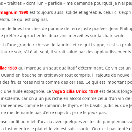
 « traîtres » dont l’un – perfide – me demande pourquoi je n’ai pas
s magnum 1990
est toujours aussi solide et agréable, celui-ci s’exp
ota, ce qui est original.
é de fines tranches de pomme de terre juste poêlées. Jean-Philipp
e préfère approcher les deux vins merveilles sur la chair seule.
st d’une grande richesse de tannins et ce qui frappe, c’est sa prof
re soir, s’il était seul, il serait salué par des applaudissements. I
llac 1989
qui marque un saut qualitatif déterminant. Ce vin est un bo
 Quand en bouche on croit avoir tout compris, il rajoute de nouvelles
s des fruits roses noirs comme des cerises. Ce qui est important pou
vec une huile espagnole. Le
Vega Sicilia Unico 1989
est depuis long
 insolente, car on a un jus riche en alcool comme celui d’un vin de 
néennes, comme le romarin, le thym, et le basilic judicieux de Jean-
 ne me demande pas d’être objectif, je ne le peux pas.
ose confit au miel d’acacia avec quelques zestes de pamplemousse
a fusion entre le plat et le vin est saisissante. On n’est pas tenté