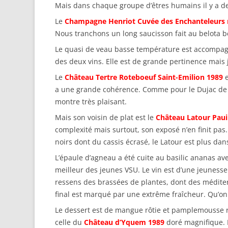
Mais dans chaque groupe d’êtres humains il y a des
Le
Champagne Henriot Cuvée des Enchanteleur
Nous tranchons un long saucisson fait au belota bel
Le quasi de veau basse température est accompagn
des deux vins. Elle est de grande pertinence mais j
Le
Château Tertre Roteboeuf Saint-Emilion 1989
e
a une grande cohérence. Comme pour le Dujac de l’aut
montre très plaisant.
Mais son voisin de plat est le
Château Latour Paui
complexité mais surtout, son exposé n’en finit pas.
noirs dont du cassis écrasé, le Latour est plus dan
L’épaule d’agneau a été cuite au basilic ananas a
meilleur des jeunes VSU. Le vin est d’une jeunesse
ressens des brassées de plantes, dont des méditerra
final est marqué par une extrême fraîcheur. Qu’on
Le dessert est de mangue rôtie et pamplemousse r
celle du
Château d’Yquem 1989
doré magnifique. L