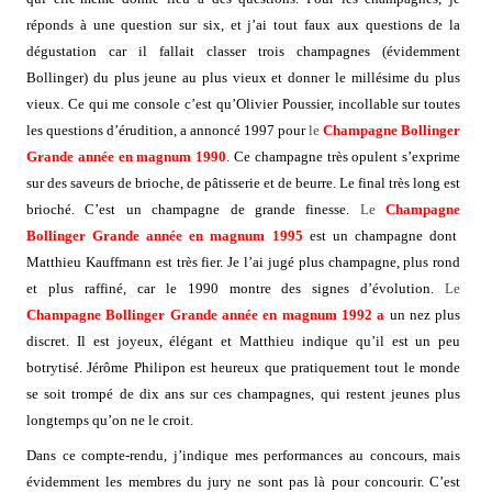
réponds à une question sur six, et j’ai tout faux aux questions de la
dégustation car il fallait classer trois champagnes (évidemment
Bollinger) du plus jeune au plus vieux et donner le millésime du plus
vieux. Ce qui me console c’est qu’Olivier Poussier, incollable sur toutes
les questions d’érudition, a annoncé 1997 pour
le
Champagne
Bollinger
Grande année en magnum 1990
. Ce champagne très opulent s’exprime
sur des saveurs de brioche, de pâtisserie et de beurre. Le final très long est
brioché. C’est un champagne de grande finesse.
Le
Champagne
Bollinger Grande année en magnum 1995
est un champagne dont
Matthieu Kauffmann est très fier. Je l’ai jugé plus champagne, plus rond
et plus raffiné, car le 1990 montre des signes d’évolution.
Le
Champagne
Bollinger Grande année en magnum 1992 a
un nez plus
discret. Il est joyeux, élégant et Matthieu indique qu’il est un peu
botrytisé. Jérôme Philipon est heureux que pratiquement tout le monde
se soit trompé de dix ans sur ces champagnes, qui restent jeunes plus
longtemps qu’on ne le croit.
Dans ce compte-rendu, j’indique mes performances au concours, mais
évidemment les membres du jury ne sont pas là pour concourir. C’est