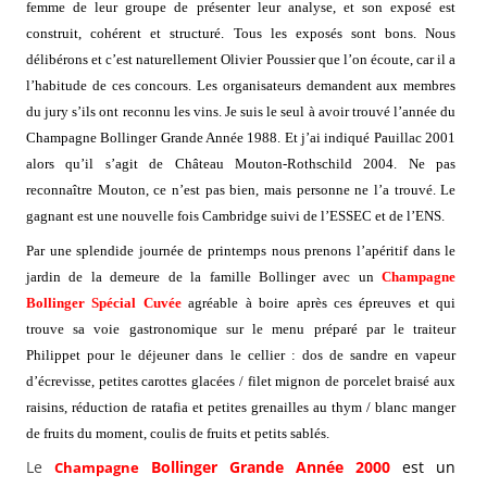
femme de leur groupe de présenter leur analyse, et son exposé est
construit, cohérent et structuré. Tous les exposés sont bons. Nous
délibérons et c’est naturellement Olivier Poussier que l’on écoute, car il a
l’habitude de ces concours. Les organisateurs demandent aux membres
du jury s’ils ont reconnu les vins. Je suis le seul à avoir trouvé l’année du
Champagne Bollinger Grande Année 1988. Et j’ai indiqué Pauillac 2001
alors qu’il s’agit de Château Mouton-Rothschild 2004. Ne pas
reconnaître Mouton, ce n’est pas bien, mais personne ne l’a trouvé. Le
gagnant est une nouvelle fois Cambridge suivi de l’ESSEC et de l’ENS.
Par une splendide journée de printemps nous prenons l’apéritif dans le
jardin de la demeure de la famille Bollinger avec un
Champagne
Bollinger Spécial Cuvée
agréable à boire après ces épreuves et qui
trouve sa voie gastronomique sur le menu préparé par le traiteur
Philippet pour le déjeuner dans le cellier : dos de sandre en vapeur
d’écrevisse, petites carottes glacées / filet mignon de porcelet braisé aux
raisins, réduction de ratafia et petites grenailles au thym / blanc manger
de fruits du moment, coulis de fruits et petits sablés.
Le
Bollinger Grande Année 2000
est un
Champagne