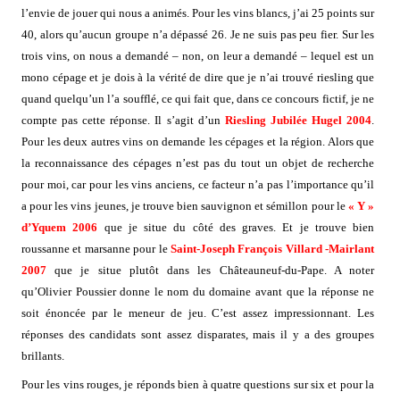
l’envie de jouer qui nous a animés. Pour les vins blancs, j’ai 25 points sur
40, alors qu’aucun groupe n’a dépassé 26. Je ne suis pas peu fier. Sur les
trois vins, on nous a demandé – non, on leur a demandé – lequel est un
mono cépage et je dois à la vérité de dire que je n’ai trouvé riesling que
quand quelqu’un l’a soufflé, ce qui fait que, dans ce concours fictif, je ne
compte pas cette réponse. Il s’agit d’un
Riesling Jubilée Hugel 2004
.
Pour les deux autres vins on demande les cépages et la région. Alors que
la reconnaissance des cépages n’est pas du tout un objet de recherche
pour moi, car pour les vins anciens, ce facteur n’a pas l’importance qu’il
a pour les vins jeunes, je trouve bien sauvignon et sémillon pour le
« Y »
d’Yquem 2006
que je situe du côté des graves. Et je trouve bien
roussanne et marsanne pour le
Saint-Joseph François Villard -Mairlant
2007
que je situe plutôt dans les Châteauneuf-du-Pape. A noter
qu’Olivier Poussier donne le nom du domaine avant que la réponse ne
soit énoncée par le meneur de jeu. C’est assez impressionnant. Les
réponses des candidats sont assez disparates, mais il y a des groupes
brillants.
Pour les vins rouges, je réponds bien à quatre questions sur six et pour la