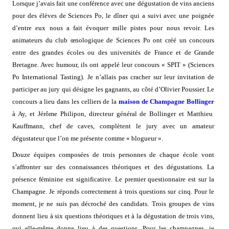
Lorsque j’avais fait une conférence avec une dégustation de vins anciens
pour des élèves de Sciences Po, le dîner qui a suivi avec une poignée
d’entre eux nous a fait évoquer mille pistes pour nous revoir. Les
animateurs du club œnologique de Sciences Po ont créé un concours
entre des grandes écoles ou des universités de France et de Grande
Bretagne. Avec humour, ils ont appelé leur concours « SPIT » (Sciences
Po International Tasting). Je n’allais pas cracher sur leur invitation de
participer au jury qui désigne les gagnants, au côté d’Olivier Poussier. Le
concours a lieu dans les celliers de la
maison de Champagne Bollinger
à Ay, et Jérôme Philipon, directeur général de Bollinger et Matthieu
Kauffmann, chef de caves, complètent le jury avec un amateur
dégustateur que l’on me présente comme « blogueur ».
Douze équipes composées de trois personnes de chaque école vont
s’affronter sur des connaissances théoriques et des dégustations. La
présence féminine est significative. Le premier questionnaire est sur la
Champagne. Je réponds correctement à trois questions sur cinq. Pour le
moment, je ne suis pas décroché des candidats. Trois groupes de vins
donnent lieu à six questions théoriques et à la dégustation de trois vins,
qui elle-même donne lieu à des questions. Pour les champagnes, je