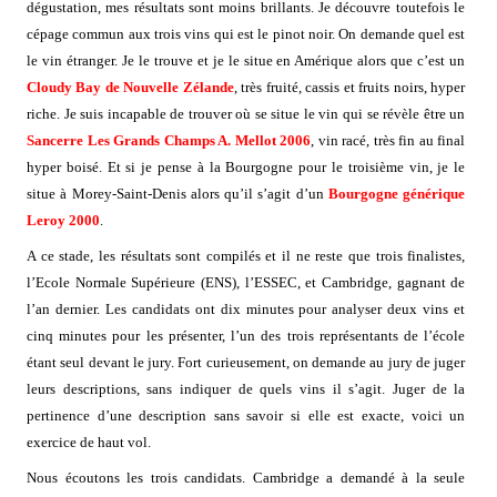
dégustation, mes résultats sont moins brillants. Je découvre toutefois le
cépage commun aux trois vins qui est le pinot noir. On demande quel est
le vin étranger. Je le trouve et je le situe en Amérique alors que c’est un
Cloudy Bay de Nouvelle Zélande
, très fruité, cassis et fruits noirs, hyper
riche. Je suis incapable de trouver où se situe le vin qui se révèle être un
Sancerre Les Grands Champs A. Mellot 2006
, vin racé, très fin au final
hyper boisé. Et si je pense à la Bourgogne pour le troisième vin, je le
situe à Morey-Saint-Denis alors qu’il s’agit d’un
Bourgogne générique
Leroy 2000
.
A ce stade, les résultats sont compilés et il ne reste que trois finalistes,
l’Ecole Normale Supérieure (ENS), l’ESSEC, et Cambridge, gagnant de
l’an dernier. Les candidats ont dix minutes pour analyser deux vins et
cinq minutes pour les présenter, l’un des trois représentants de l’école
étant seul devant le jury. Fort curieusement, on demande au jury de juger
leurs descriptions, sans indiquer de quels vins il s’agit. Juger de la
pertinence d’une description sans savoir si elle est exacte, voici un
exercice de haut vol.
Nous écoutons les trois candidats. Cambridge a demandé à la seule