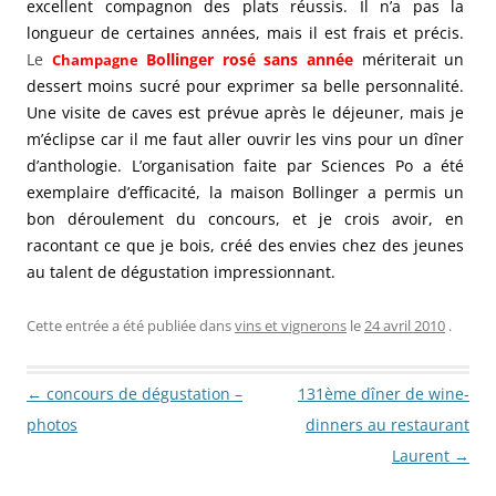
excellent compagnon des plats réussis. Il n’a pas la
longueur de certaines années, mais il est frais et précis.
Le
Bollinger rosé sans année
mériterait un
Champagne
dessert moins sucré pour exprimer sa belle personnalité.
Une visite de caves est prévue après le déjeuner, mais je
m’éclipse car il me faut aller ouvrir les vins pour un dîner
d’anthologie. L’organisation faite par Sciences Po a été
exemplaire d’efficacité, la maison Bollinger a permis un
bon déroulement du concours, et je crois avoir, en
racontant ce que je bois, créé des envies chez des jeunes
au talent de dégustation impressionnant.
Cette entrée a été publiée dans
vins et vignerons
le
24 avril 2010
.
Navigation des articles
←
concours de dégustation –
131ème dîner de wine-
photos
dinners au restaurant
Laurent
→