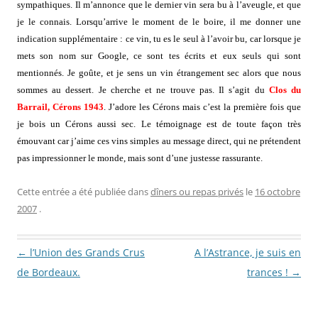
sympathiques. Il m’annonce que le dernier vin sera bu à l’aveugle, et que
je le connais. Lorsqu’arrive le moment de le boire, il me donner une
indication supplémentaire : ce vin, tu es le seul à l’avoir bu, car lorsque je
mets son nom sur Google, ce sont tes écrits et eux seuls qui sont
mentionnés. Je goûte, et je sens un vin étrangement sec alors que nous
sommes au dessert. Je cherche et ne trouve pas. Il s’agit du
Clos du
Barrail, Cérons 1943
. J’adore les Cérons mais c’est la première fois que
je bois un Cérons aussi sec. Le témoignage est de toute façon très
émouvant car j’aime ces vins simples au message direct, qui ne prétendent
pas impressionner le monde, mais sont d’une justesse rassurante.
Cette entrée a été publiée dans
dîners ou repas privés
le
16 octobre
2007
.
Navigation des articles
←
l’Union des Grands Crus
A l’Astrance, je suis en
de Bordeaux.
trances !
→