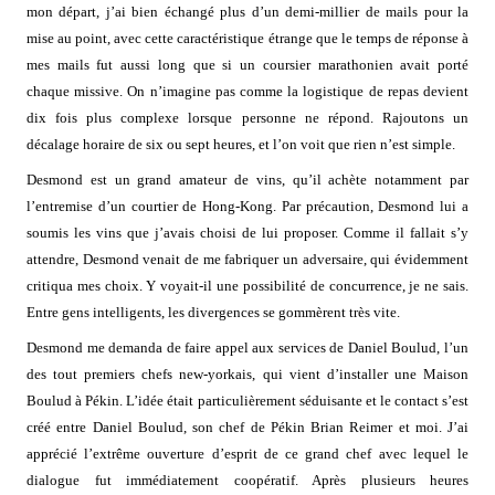
mon départ, j’ai bien échangé plus d’un demi-millier de mails pour la
mise au point, avec cette caractéristique étrange que le temps de réponse à
mes mails fut aussi long que si un coursier marathonien avait porté
chaque missive. On n’imagine pas comme la logistique de repas devient
dix fois plus complexe lorsque personne ne répond. Rajoutons un
décalage horaire de six ou sept heures, et l’on voit que rien n’est simple.
Desmond est un grand amateur de vins, qu’il achète notamment par
l’entremise d’un courtier de Hong-Kong. Par précaution, Desmond lui a
soumis les vins que j’avais choisi de lui proposer. Comme il fallait s’y
attendre, Desmond venait de me fabriquer un adversaire, qui évidemment
critiqua mes choix. Y voyait-il une possibilité de concurrence, je ne sais.
Entre gens intelligents, les divergences se gommèrent très vite.
Desmond me demanda de faire appel aux services de Daniel Boulud, l’un
des tout premiers chefs new-yorkais, qui vient d’installer une Maison
Boulud à Pékin. L’idée était particulièrement séduisante et le contact s’est
créé entre Daniel Boulud, son chef de Pékin Brian Reimer et moi. J’ai
apprécié l’extrême ouverture d’esprit de ce grand chef avec lequel le
dialogue fut immédiatement coopératif. Après plusieurs heures