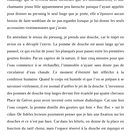
charmante jeune fille apparemment peu farouche puisque l’ayant appelée
pour donner au pressing le seul linge que je porte, elle n’éprouve aucun
besoin de faire semblant de ne pas regarder lorsque je lui donne les seuls
accessoires vestimentaires que j’avais.
En attendant le retour du pressing, je prends une douche, car le trajet en
avion en a décuplé l’envie. La pomme de douche est aussi large qu’un
parasol, ce qui exclut de jouer les planqués pour passer entre les premières
gouttes froides. Par un caprice de la nature, il faut cinq minutes pour que
l’eau commence à se réchauffer, l’immeuble n’ayant sans doute pas de
circulateur d’eau chaude. Ce moment d’éternité fait réfléchir à la
condition humaine. Quand le corps est humide et que l’on se prépare à se
savonner virilement, il est normal d’arrêter le jet de la douche. L’inventeur
des pommes de douche trop larges devrait être écartelé par quatre chevaux
Place de Grèves pour avoir inventé cette torture diabolique. Car une fois
l’eau coupée, la pomme distille des gouttes qui font « floc floc » sur le
crâne. De fidèles lecteurs pourraient penser que je fais une fixation sur les
douches et ce n’est pas faux. Car dans les hôtels, on donne de la place en
fonction du tarif choisi, mais l’espace réservé à la douche est riquiqui et