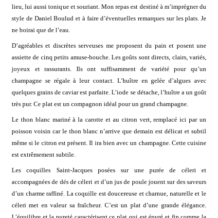
lieu, lui aussi tonique et souriant. Mon repas est destiné à m’imprégner du
style de Daniel Boulud et à faire d’éventuelles remarques sur les plats. Je
ne boirai que de l’eau.
D’agréables et discrètes serveuses me proposent du pain et posent une
assiette de cinq petits amuse-bouche. Les goûts sont directs, clairs, variés,
joyeux et rassurants. Ils ont suffisamment de variété pour qu’un
champagne se régale à leur contact. L’huître en gelée d’algues avec
quelques grains de caviar est parfaite. L’iode se détache, l’huître a un goût
très pur. Ce plat est un compagnon idéal pour un grand champagne.
Le thon blanc mariné à la carotte et au citron vert, remplacé ici par un
poisson voisin car le thon blanc n’arrive que demain est délicat et subtil
même si le citron est présent. Il ira bien avec un champagne. Cette cuisine
est extrêmement subtile.
Les coquilles Saint-Jacques posées sur une purée de céleri et
accompagnées de dés de céleri et d’un jus de poule jouent sur des saveurs
d’un charme raffiné. La coquille est doucereuse et charnue, naturelle et le
céleri met en valeur sa fraîcheur. C’est un plat d’une grande élégance.
L’équilibre et la pureté caractérisent ce plat qui est épuré et fin comme la