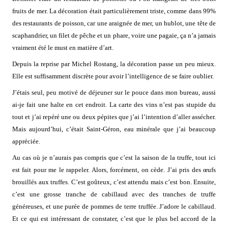
fruits de mer. La décoration était particulièrement triste, comme dans 99%
des restaurants de poisson, car une araignée de mer, un hublot, une tête de
scaphandrier, un filet de pêche et un phare, voire une pagaie, ça n’a jamais
vraiment été le must en matière d’art.
Depuis la reprise par Michel Rostang, la décoration passe un peu mieux.
Elle est suffisamment discrète pour avoir l’intelligence de se faire oublier.
J’étais seul, peu motivé de déjeuner sur le pouce dans mon bureau, aussi
ai-je fait une halte en cet endroit. La carte des vins n’est pas stupide du
tout et j’ai repéré une ou deux pépites que j’ai l’intention d’aller assécher.
Mais aujourd’hui, c’était Saint-Géron, eau minérale que j’ai beaucoup
appréciée.
Au cas où je n’aurais pas compris que c’est la saison de la truffe, tout ici
est fait pour me le rappeler. Alors, forcément, on cède. J’ai pris des œufs
brouillés aux truffes. C’est goûteux, c’est attendu mais c’est bon. Ensuite,
c’est une grosse tranche de cabillaud avec des tranches de truffe
généreuses, et une purée de pommes de terre truffée. J’adore le cabillaud.
Et ce qui est intéressant de constater, c’est que le plus bel accord de la