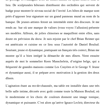
lieu. De sculpturales hôtesses distribuent des orchidées qui servent de
badge pour montrer le niveau social de l’invité. Les hôtes de marque sont
priés d’apposer leur signature sur un grand panneau mural au nom de la
banque. De jeunes artistes feront un intermède entre des discours. Je me
rends au
bar où une marque de valises (vous voyez l’allusion) présente
ses modèles. Ailleurs, de jolies chinoises se maquillent entre elles, sans
doute en prévision du show. Je suis rejoint par le chef Brian Reimer qui
est américain et cuisine en ce lieu sous l’autorité de Daniel Boulud.
Souriant, jeune et dynamique, pratiquant un français très correct, Brian me
montre qu’il a bien intégré la démarche de mes dîners. Vient ensuite
auprès de moi le sommelier Koen Masschelein, d’origine belge, qui a
fréquenté de grandes maisons comme Les Crayères et le George V. Jeune
et dynamique aussi, il se prépare avec motivation à la gestion des deux
dîners.
L’agitation étant au rez-de-chaussée, ma table est installée dans une très
belle salle intime, décorée avec goût comme toute la Maison Boulud, où
le modernisme et les choix de couleurs donnent une image tonique,
dynamique et puissante. C’est alors qu’arrive Ignace Lecleir, directeur du