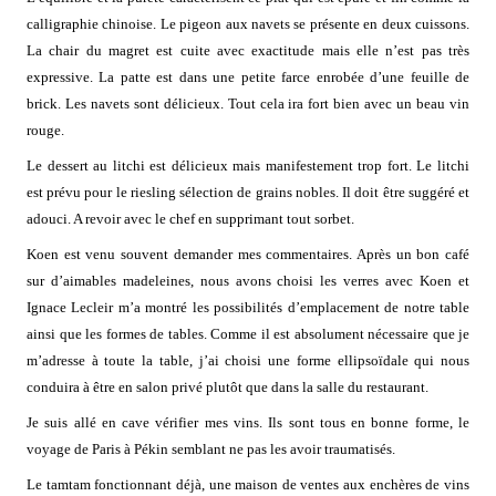
calligraphie chinoise. Le pigeon aux navets se présente en deux cuissons.
La chair du magret est cuite avec exactitude mais elle n’est pas très
expressive. La patte est dans une petite farce enrobée d’une feuille de
brick. Les navets sont délicieux. Tout cela ira fort bien avec un beau vin
rouge.
Le dessert au litchi est délicieux mais manifestement trop fort. Le litchi
est prévu pour le riesling sélection de grains nobles. Il doit être suggéré et
adouci. A revoir avec le chef en supprimant tout sorbet.
Koen est venu souvent demander mes commentaires. Après un bon café
sur d’aimables madeleines, nous avons choisi les verres avec Koen et
Ignace Lecleir m’a montré les possibilités d’emplacement de notre table
ainsi que les formes de tables. Comme il est absolument nécessaire que je
m’adresse à toute la table, j’ai choisi une forme ellipsoïdale qui nous
conduira à être en salon privé plutôt que dans la salle du restaurant.
Je suis allé en cave vérifier mes vins. Ils sont tous en bonne forme, le
voyage de Paris à Pékin semblant ne pas les avoir traumatisés.
Le tamtam fonctionnant déjà, une maison de ventes aux enchères de vins