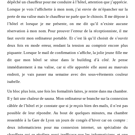
dépêché un chauffeur pour me conduire à l’hôtel, attention que j’apprécie.
Lorsque je vois l’affichette à mon nom, j’ai envie de m’épancher sur la
perte de ma valise mais le chauffeur ne parle que le chinois. Il me dépose à
l’hôtel et lorsque je me présente, on me dit qu’il n’existe aucune
réservation à mon nom. Pour prouver l’erreur de la réceptionniste, il me
faut ouvrir mon ordinateur portable. Et c’est là qu’il choisit de s’ouvrir
deux fois en mode erreur, rendant la tension au comptoir encore plus
piquante. Lorsque le mail de confirmation s’affiche, la jolie jeune fille me
dit que mon hôtel se situe dans le building d’à côté. Je pense
immédiatement à ma valise, car si elle apportée elle aussi au mauvais
endroit, je vais passer ma semaine avec des sous-vêtements couleur
isabelle.
Un bloc plus loin, une fois les formalités faites, je rentre dans ma chambre.
Il y fait une chaleur de sauna. Mon ordinateur se branche sur la connexion
câblée de l’hôtel et je constate que si je reçois bien des mails, il n’est pas
possible de leur répondre. Au bout de quelques minutes, ma chambre
ressemble à la Gare de Lyon un jours de congés d’hiver car on compte :
deux informaticiens pour ma connexion internet, un spécialiste du
chauffage qui se révélera aussi inefficace que les informaticiens, et une