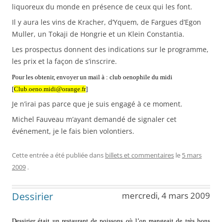
liquoreux du monde en présence de ceux qui les font.
Il y aura les vins de Kracher, d’Yquem, de Fargues d’Egon
Muller, un Tokaji de Hongrie et un Klein Constantia.
Les prospectus donnent des indications sur le programme,
les prix et la façon de s’inscrire.
Pour les obtenir, envoyer un mail à : club oenophile du midi
[
Club.oeno.midi@orange.fr
]
Je n’irai pas parce que je suis engagé à ce moment.
Michel Fauveau m’ayant demandé de signaler cet
événement, je le fais bien volontiers.
Cette entrée a été publiée dans
billets et commentaires
le
5 mars
2009
.
Dessirier
mercredi, 4 mars 2009
Dessirier était un restaurant de poissons où l’on mangeait de très bons