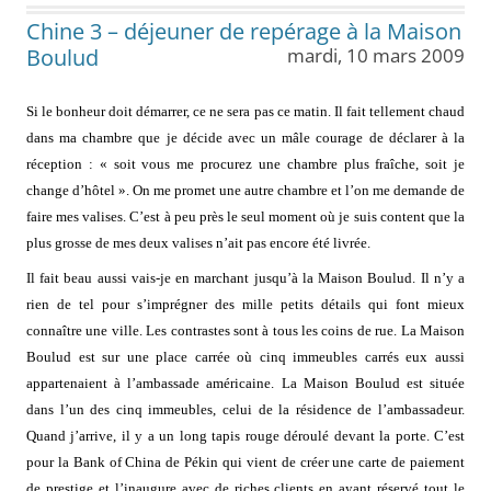
Chine 3 – déjeuner de repérage à la Maison
Boulud
mardi, 10 mars 2009
Si le bonheur doit démarrer, ce ne sera pas ce matin. Il fait tellement chaud
dans ma chambre que je décide avec un mâle courage de déclarer à la
réception : « soit vous me procurez une chambre plus fraîche, soit je
change d’hôtel ». On me promet une autre chambre et l’on me demande de
faire mes valises. C’est à peu près le seul moment où je suis content que la
plus grosse de mes deux valises n’ait pas encore été livrée.
Il fait beau aussi vais-je en marchant jusqu’à la Maison Boulud. Il n’y a
rien de tel pour s’imprégner des mille petits détails qui font mieux
connaître une ville. Les contrastes sont à tous les coins de rue. La Maison
Boulud est sur une place carrée où cinq immeubles carrés eux aussi
appartenaient à l’ambassade américaine. La Maison Boulud est située
dans l’un des cinq immeubles, celui de la résidence de l’ambassadeur.
Quand j’arrive, il y a un long tapis rouge déroulé devant la porte. C’est
pour la Bank of China de Pékin qui vient de créer une carte de paiement
de prestige et l’inaugure avec de riches clients en ayant réservé tout le