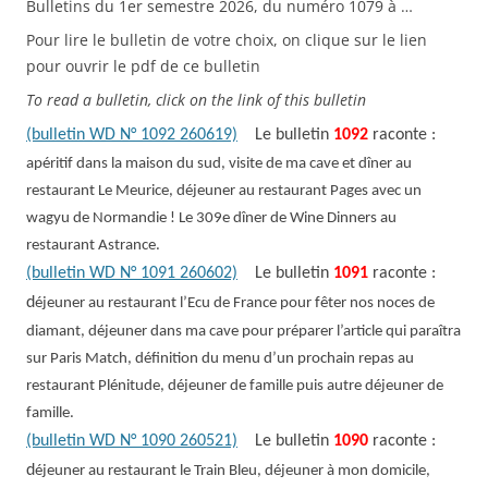
Bulletins du 1er semestre 2026, du numéro 1079 à …
Pour lire le bulletin de votre choix, on clique sur le lien
pour ouvrir le pdf de ce bulletin
To read a bulletin, click on the link of this bulletin
(bulletin WD N° 1092 260619)
Le bulletin
1092
raconte :
apéritif dans la maison du sud, visite de ma cave et dîner au
restaurant Le Meurice, déjeuner au restaurant Pages avec un
wagyu de Normandie ! Le 309e dîner de Wine Dinners au
restaurant Astrance.
(bulletin WD N° 1091 260602)
Le bulletin
1091
raconte :
d
éjeuner au restaurant l’Ecu de France pour fêter nos noces de
diamant, déjeuner dans ma cave pour préparer l’article qui paraîtra
sur Paris Match, définition du menu d’un prochain repas au
restaurant Plénitude, déjeuner de famille puis autre déjeuner de
famille.
(bulletin WD N° 1090 260521)
Le bulletin
1090
raconte :
d
éjeuner au restaurant le Train Bleu, déjeuner à mon domicile,