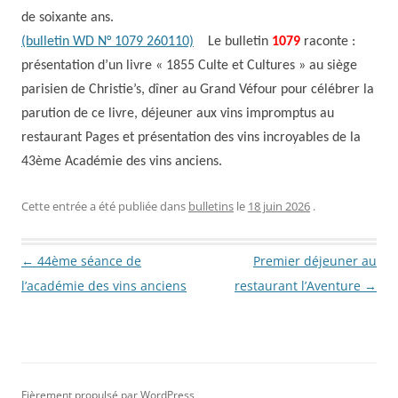
de soixante ans.
(bulletin WD N° 1079 260110)
Le bulletin
1079
raconte :
présentation d’un livre « 1855 Culte et Cultures » au siège
parisien de Christie’s, dîner au Grand Véfour pour célébrer la
parution de ce livre, déjeuner aux vins impromptus au
restaurant Pages et présentation des vins incroyables de la
43ème Académie des vins anciens.
Cette entrée a été publiée dans
bulletins
le
18 juin 2026
.
Navigation des articles
←
44ème séance de
Premier déjeuner au
l’académie des vins anciens
restaurant l’Aventure
→
Fièrement propulsé par WordPress