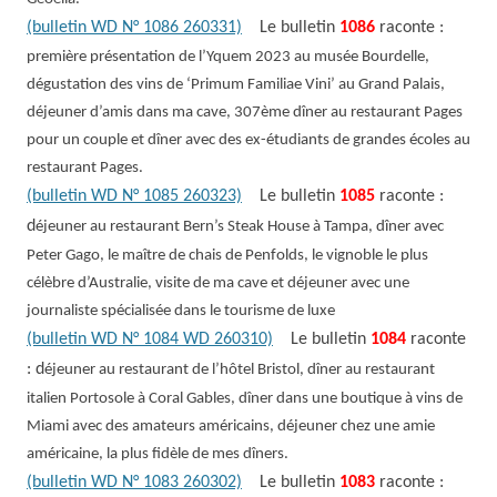
(bulletin WD N° 1086 260331)
Le bulletin
1086
raconte :
première présentation de l’Yquem 2023 au musée Bourdelle,
dégustation des vins de ‘Primum Familiae Vini’ au Grand Palais,
déjeuner d’amis dans ma cave, 307ème dîner au restaurant Pages
pour un couple et dîner avec des ex-étudiants de grandes écoles au
restaurant Pages.
(bulletin WD N° 1085 260323)
Le bulletin
1085
raconte :
d
éjeuner au restaurant Bern’s Steak House à Tampa, dîner avec
Peter Gago, le maître de chais de Penfolds, le vignoble le plus
célèbre d’Australie, visite de ma cave et déjeuner avec une
journaliste spécialisée dans le tourisme de luxe
(bulletin WD N° 1084 WD 260310)
Le bulletin
1084
raconte
: d
éjeuner au restaurant de l’hôtel Bristol, dîner au restaurant
italien Portosole à Coral Gables, dîner dans une boutique à vins de
Miami avec des amateurs américains, déjeuner chez une amie
américaine, la plus fidèle de mes dîners.
(bulletin WD N° 1083 260302)
Le bulletin
1083
raconte :