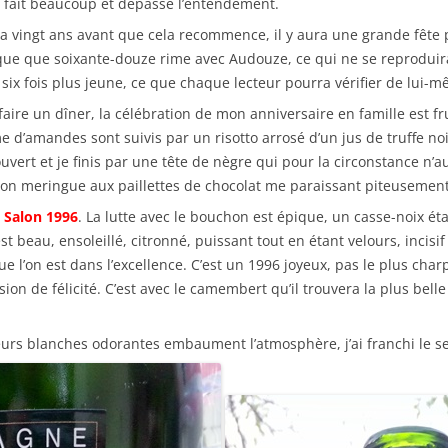
 fait beaucoup et dépasse l’entendement.
vingt ans avant que cela recommence, il y aura une grande fête p
dique que soixante-douze rime avec Audouze, ce qui ne se reproduira
s six fois plus jeune, ce que chaque lecteur pourra vérifier de lui-
ire un dîner, la célébration de mon anniversaire en famille est f
 d’amandes sont suivis par un risotto arrosé d’un jus de truffe noi
vert et je finis par une tête de nègre qui pour la circonstance n’au
ation meringue aux paillettes de chocolat me paraissant piteusemen
Salon 1996
. La lutte avec le bouchon est épique, un casse-noix étan
t beau, ensoleillé, citronné, puissant tout en étant velours, incisif
ue l’on est dans l’excellence. C’est un 1996 joyeux, pas le plus cha
on de félicité. C’est avec le camembert qu’il trouvera la plus belle
fleurs blanches odorantes embaument l’atmosphère, j’ai franchi le s