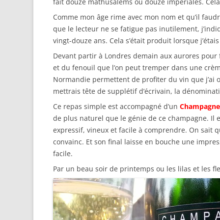
fait douze mathusalems ou douze impériales. Cela
Comme mon âge rime avec mon nom et qu’il faudra 
que le lecteur ne se fatigue pas inutilement, j’in
vingt-douze ans. Cela s’était produit lorsque j’étai
Devant partir à Londres demain aux aurores pour fa
et du fenouil que l’on peut tremper dans une crème
Normandie permettent de profiter du vin que j’ai ou
mettrais tête de supplétif d’écrivain, la dénomin
Ce repas simple est accompagné d’un
Champagne 
de plus naturel que le génie de ce champagne. Il es
expressif, vineux et facile à comprendre. On sait q
convainc. Et son final laisse en bouche une impressi
facile.
Par un beau soir de printemps ou les lilas et les 