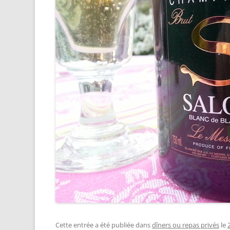
Cette entrée a été publiée dans
dîners ou repas privés
le