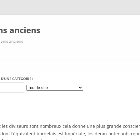
ns anciens
 vins anciens
Aller au contenu
 D’UNE CATÉGORIE :
t les diviseurs sont nombreux cela donne une plus grande conscience
nt l’équivalent bordelais est Impériale, les deux contenants représ