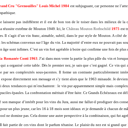
rand Cru "Grenouilles" Louis Michel 1984
est subjuguant, car personne ne l’atte
ympathique.
laissent pas indifférent et il est de bon ton de le toiser dans les milieux de la 
la réussite extrême de Mouton 1949. Ici, le
Château Mouton Rothschild
1975
est t
. Il s’agit d’un vin franc, aimable, subtil, dans le pur style de Mouton. A côté de 
s les schémas convenus sur l’âge du vin. La majorité d’entre eux ne pouvait pas so
son âge sont infimes. C’est un vin fort agréable à boire qui confirme une fois de pl
la Romanée Conti 1963
. J’ai dans mon verre la partie la plus pâle du vin et lorsqu
qui a organisé cette table. Dès le premier nez, je sais que c’est gagné. Ce vin qui a
par ses complexités sous-jacentes. Il forme un contraste particulièrement inté
 vin expose directement son message et s’y tient alors que le 1963 minaude. Je devi
à moi deux tendances qui m’enchantent : le vin pur apparemment simple mais complexe
raciles épaules. La confrontation méritait d’être faite. Ce Grands Echézeaux est dél
son manque d’intérêt pour les vins du Jura, aussi me fallut-il prodiguer des conse
é pour un plus jeune, car les 16 à 18 mois sont idéaux et je demande à chacun de m
alcool ne domine pas. Cela donne une autre perspective à la combinaison, qui fut agr
l fait partie de ces vins dont le parfum tétanise. Le plaisir du nez est si grand que