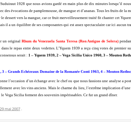
e Suduiraut 1928 que nous avions gardé en main plus de dix minutes lorsqu’il nous 
vec des évocations de pamplemousse, de mangue et d’ananas. Tous les fruits de la m
ter le dessert vers la mangue, car ce fruit merveilleusement traité fit chanter cet 
mais il a un équilibre de ses composantes qui est assez spectaculaire car ici aucun t
er un original
Rhum du Venezuela Santa Teresa (Ron Antiguo de Solera)
pendan
n dans le repas entre deux vedettes. L’Yquem 1939 a reçu cinq votes de premier su
consensus serait :
1 – Yquem 1939, 2 – Vega Sicilia Unico 1960, 3 – Mouton Ro
60, 3 – Grands Echézeaux Domaine de la Romanée Conti 1963, 4 – Mouton Roths
nne l’occasion d’un échange avec le chef ou que nous fassions une analyse a poster
ellement avec les vins anciens. Mais le charme du lieu, l’extrême implication d’une
le Vega Sicilia forment des souvenirs impérissables. Ce fut un grand dîner.
29 mai 2007
.