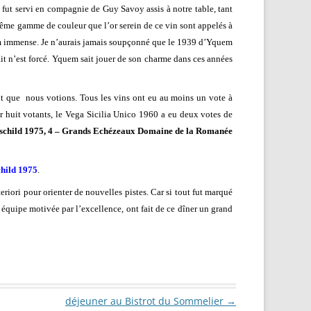
fut servi en compagnie de Guy Savoy assis à notre table, tant
ême gamme de couleur que l’or serein de ce vin sont appelés à
Yquem immense. Je n’aurais jamais soupçonné que le 1939 d’Yquem
rait n’est forcé. Yquem sait jouer de son charme dans ces années
t que
nous votions. Tous les vins ont eu au moins un vote à
r huit votants, le Vega Sicilia Unico 1960 a eu deux votes de
thschild 1975, 4 – Grands Echézeaux Domaine de la Romanée
child 1975
.
iori pour orienter de nouvelles pistes. Car si tout fut marqué
 équipe motivée par l’excellence, ont fait de ce dîner un grand
déjeuner au Bistrot du Sommelier
→