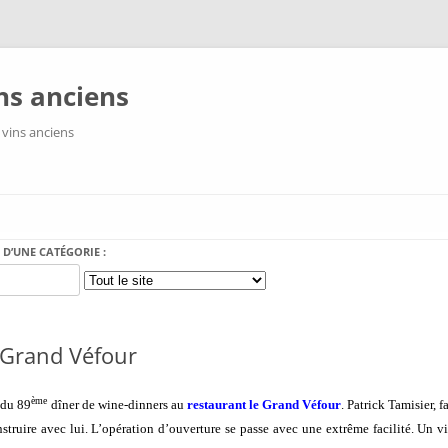
ns anciens
 vins anciens
Aller au contenu
 D’UNE CATÉGORIE :
 Grand Véfour
ème
 du 89
dîner de wine-dinners au
restaurant le Grand Véfour
. Patrick Tamisier, 
onstruire avec lui. L’opération d’ouverture se passe avec une extrême facilité. U