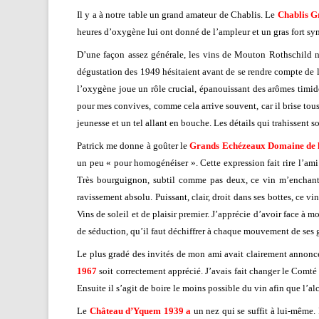
Il y a à notre table un grand amateur de Chablis. Le
Chablis G
heures d’oxygène lui ont donné de l’ampleur et un gras fort s
D’une façon assez générale, les vins de Mouton Rothschild ne 
dégustation des 1949 hésitaient avant de se rendre compte de 
l’oxygène joue un rôle crucial, épanouissant des arômes timides
pour mes convives, comme cela arrive souvent, car il brise tou
jeunesse et un tel allant en bouche. Les détails qui trahissent 
Patrick me donne à goûter le
Grands Echézeaux Domaine de 
un peu « pour homogénéiser ». Cette expression fait rire l’ami 
Très bourguignon, subtil comme pas deux, ce vin m’enchante 
ravissement absolu. Puissant, clair, droit dans ses bottes, ce
Vins de soleil et de plaisir premier. J’apprécie d’avoir face 
de séduction, qu’il faut déchiffrer à chaque mouvement de ses g
Le plus gradé des invités de mon ami avait clairement annoncé 
1967
soit correctement apprécié. J’avais fait changer le Comt
Ensuite il s’agit de boire le moins possible du vin afin que l’
Le
Château d’Yquem 1939 a
un nez qui se suffit à lui-même. I