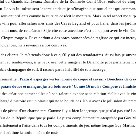
 celui du Grands Echézeaux Domaine de la Romanée Conti 1963, enfoncé de cinq 
illu. Le vin lui-même sent la terre acide et je m’imagine que tout client qui command
t souvent brillants comme la suite de ce récit le montrera. Mais un tel aspect me sur
les vins pour aller saluer mes amis des Caves Legrand et pour flâner dans les jardin
, un must de ce créateur. Si je cite cette anecdote c’est en rapport avec le vin. C
e « Chypre rouge ». Et ce parfum a des notes prononcées de réglisse ce qui est incr
ïncidences, mais revenons à nos convives.
es clients. Je m’attends donc à ce qu’il y ait des retardataires. Aussi fais-je ouvr
ment au rendez-vous, si je peux oser cette image et le Delamotte joue parfaitement 
ble champagne de soif, il rassure par la lisibilité de son message.
rsonnalité :
Pizza d’asperges vertes, crème de coque et caviar / Bouchées de creve
ir, patate douce et mangue, jus au bois sucré / Comté 16 mois / Compote et émuls
t des créations personnelles où son talent s’expose sans relation réelle avec le vi
chargé d’histoire est un plaisir qui ne se boude pas. Nous avons le joli salon du prem
 de pêche d’un charme rare. Comme il y a bien longtemps que je n’ai pas cité Laetit
 c’est de la République que je parle. La pizza complètement réinterprétée par Guy Mar
faitement à l’aise dans tous les compartiments du jeu, même lorsque Guy Martin, à l
r il sublime la notion même de rosé.