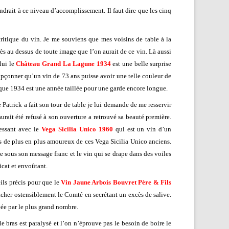
ndrait à ce niveau d’accomplissement. Il faut dire que les cinq
critique du vin. Je me souviens que mes voisins de table à la
rès au dessus de toute image que l’on aurait de ce vin. Là aussi
lui le
Château Grand La Lagune 1934
est une belle surprise
upçonner qu’un vin de 73 ans puisse avoir une telle couleur de
us que 1934 est une année taillée pour une garde encore longue.
e Patrick a fait son tour de table je lui demande de me resservir
urait été refusé à son ouverture a retrouvé sa beauté première.
ressant avec le
Vega Sicilia Unico 1960
qui est un vin d’un
ens de plus en plus amoureux de ces Vega Sicilia Unico anciens.
 sous son message franc et le vin qui se drape dans des voiles
icat et envoûtant.
ils précis pour que le
Vin Jaune Arbois Bouvret Père & Fils
âcher ostensiblement le Comté en secrétant un excès de salive.
éée par le plus grand nombre.
 le bras est paralysé et l’on n’éprouve pas le besoin de boire le