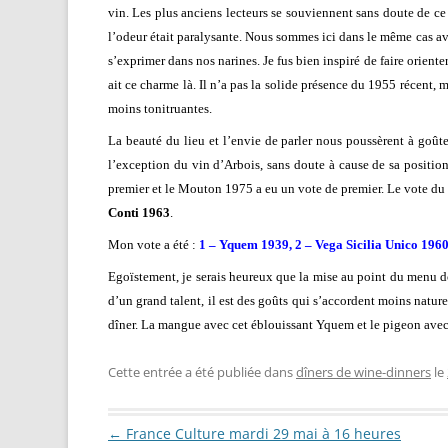
vin. Les plus anciens lecteurs se souviennent sans doute de c
l’odeur était paralysante. Nous sommes ici dans le même cas a
s’exprimer dans nos narines. Je fus bien inspiré de faire orien
ait ce charme là. Il n’a pas la solide présence du 1955 récent, 
moins tonitruantes.
La beauté du lieu et l’envie de parler nous poussèrent à goût
l’exception du vin d’Arbois, sans doute à cause de sa positio
premier et le Mouton 1975 a eu un vote de premier. Le vote du 
Conti 1963
.
Mon vote a été :
1 – Yquem 1939, 2 – Vega Sicilia Unico 19
Egoïstement, je serais heureux que la mise au point du menu do
d’un grand talent, il est des goûts qui s’accordent moins natur
dîner. La mangue avec cet éblouissant Yquem et le pigeon avec 
Cette entrée a été publiée dans
dîners de wine-dinners
le
Navigation des articles
←
France Culture mardi 29 mai à 16 heures