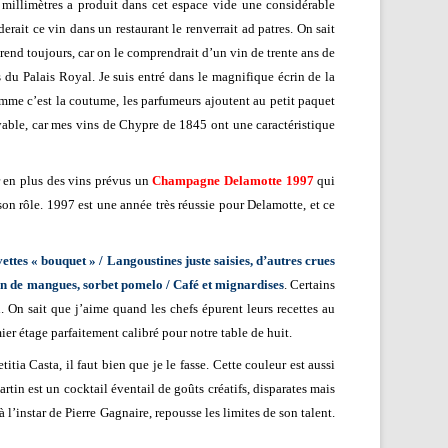
millimètres a produit dans cet espace vide une considérable
erait ce vin dans un restaurant le renverrait ad patres. On sait
prend toujours, car on le comprendrait d’un vin de trente ans de
s du Palais Royal. Je suis entré dans le magnifique écrin de la
omme c’est la coutume, les parfumeurs ajoutent au petit paquet
oyable, car mes vins de Chypre de 1845 ont une caractéristique
ir en plus des vins prévus un
Champagne Delamotte 1997
qui
son rôle. 1997 est une année très réussie pour Delamotte, et ce
ttes « bouquet » / Langoustines juste saisies, d’autres crues
ion de mangues, sorbet pomelo / Café et mignardises
. Certains
n. On sait que j’aime quand les chefs épurent leurs recettes au
ier étage parfaitement calibré pour notre table de huit.
ia Casta, il faut bien que je le fasse. Cette couleur est aussi
tin est un cocktail éventail de goûts créatifs, disparates mais
’instar de Pierre Gagnaire, repousse les limites de son talent.