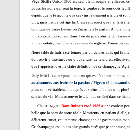
Véga Sicilia Unico 1960 est sec, plein, souple et efficace,
poussière noire qui sent la terre, la tourbe et le sous-bois feu
depuis que je le raconte que ces vins reviennent à la vie et son
plus, mais pas de cet âge là. C’est sans souci que j’ai laissé 
boutique de Serge Lutens où j’ai acheté le parfum Ambre Sultan
fort coûteux des échantillons. Peu de jours plus tard, j’essai
fondamentale, c’est une note intense de réglisse. J’aime ces co
Notre table de huit a été formée par un de mes amis qui invite d
doit servir d’intermède ou d’ouverture. Le retard est effective
que j’apprécie, c’est la claire définition de ce champagne. Agréa
Guy Martin
a composé un menu qui est l’expression de sa pe
assaisonnées aux fruits de la passion / Pigeon rôti au sauto
plats sont véritablement adaptés aux vins, d’autres sont plutô
service du vin. Mais retrouver le talent de ce chef dans ce lieu 
Le Champagne
Dom Ruinart rosé 1986 a
une couleur peau
belle que la peau de notre idole. Messieurs, en parlant d’elle,
délicieux. Aussi, cet immense champagne de gastronomie est par
Ce champagne est un des plus grands rosés que je connaisse, ca