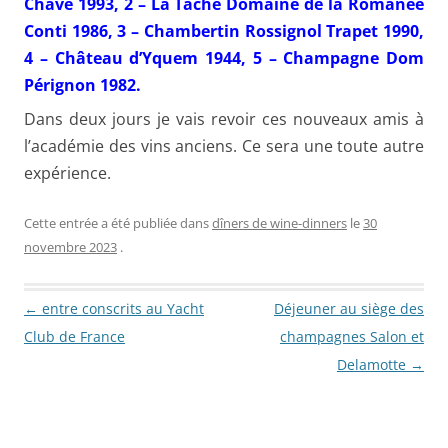
Chave 1993, 2 – La Tâche Domaine de la Romanée
Conti 1986, 3 – Chambertin Rossignol Trapet 1990,
4 – Château d’Yquem 1944, 5 – Champagne Dom
Pérignon 1982.
Dans deux jours je vais revoir ces nouveaux amis à
l’académie des vins anciens. Ce sera une toute autre
expérience.
Cette entrée a été publiée dans
dîners de wine-dinners
le
30
novembre 2023
.
Navigation des articles
←
entre conscrits au Yacht
Déjeuner au siège des
Club de France
champagnes Salon et
Delamotte
→