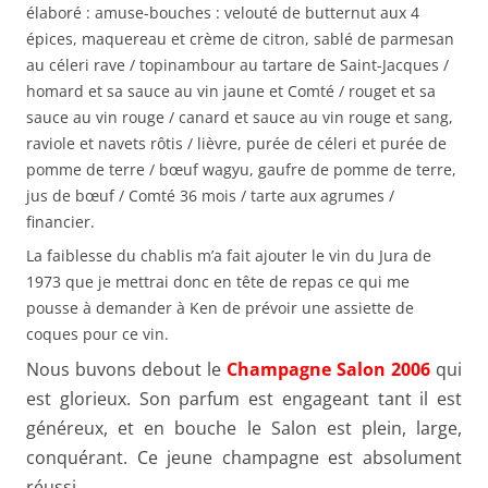
élaboré : amuse-bouches : velouté de butternut aux 4
épices, maquereau et crème de citron, sablé de parmesan
au céleri rave / topinambour au tartare de Saint-Jacques /
homard et sa sauce au vin jaune et Comté / rouget et sa
sauce au vin rouge / canard et sauce au vin rouge et sang,
raviole et navets rôtis / lièvre, purée de céleri et purée de
pomme de terre / bœuf wagyu, gaufre de pomme de terre,
jus de bœuf / Comté 36 mois / tarte aux agrumes /
financier.
La faiblesse du chablis m’a fait ajouter le vin du Jura de
1973 que je mettrai donc en tête de repas ce qui me
pousse à demander à Ken de prévoir une assiette de
coques pour ce vin.
Nous buvons debout le
Champagne Salon 2006
qui
est glorieux. Son parfum est engageant tant il est
généreux, et en bouche le Salon est plein, large,
conquérant. Ce jeune champagne est absolument
réussi.