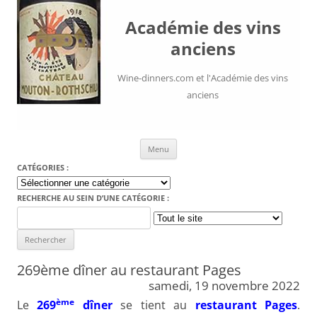
Académie des vins
anciens
Wine-dinners.com et l'Académie des vins
anciens
Aller au contenu
Menu
CATÉGORIES :
Catégories
:
RECHERCHE AU SEIN D’UNE CATÉGORIE :
Search
for:
269ème dîner au restaurant Pages
samedi, 19 novembre 2022
ème
Le
269
dîner
se tient au
restaurant Pages
.