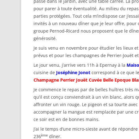
passe dans le jardin, avec une table carrée. La pro
pour parer à toute éventualité. Au milieu du repas
parties protégées. Tout cela m’indispose car j’essa
invités à un nouveau dîner que je leur offre, pou
groupe Pernod-Ricard nous proposent que le dîner
générosité.
Je suis venu en novembre pour étudier les lieux et
prévus et pour les champagnes de Perrier-Jouët 
Le jour venu, j’arrive vers 11h à Epernay à la
Maiso
cuisine de
Joséphine Jonot
correspond à ce que l
Champagne Perrier Jouët Cuvée Belle Epoque Bla
Je commence le repas par de belles huîtres très ma
qu’il est conçu conviendrait à un vin blanc, alors q
affronter un vin rouge. Le pigeon et sa tourte av
accompagner la mangue est remplacée par une crème
ce soir est en de bonnes mains.
J’ai le temps d’une micro-sieste avant de répondre 
ème
236
dîner.