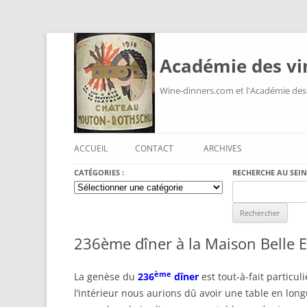
Académie des vi
Wine-dinners.com et l'Académie des
ACCUEIL
CONTACT
ARCHIVES
CATÉGORIES :
RECHERCHE AU SEIN
Catégories
Search
:
for:
236ème dîner à la Maison Belle E
ème
La genèse du
236
dîner
est tout-à-fait particul
l’intérieur nous aurions dû avoir une table en long