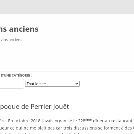
ns anciens
 vins anciens
Aller au contenu
 D’UNE CATÉGORIE :
poque de Perrier Jouët
ème
ière. En octobre 2018 j’avais organisé le 228
dîner au restaurant A
ueur ce qui ne me plait pas car trois discussions se forment à des t