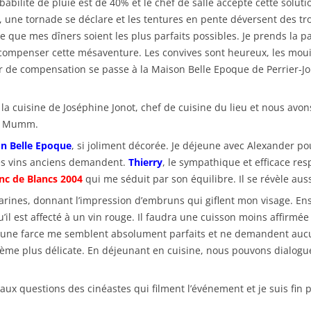
babilité de pluie est de 40% et le chef de salle accepte cette solut
, une tornade se déclare et les tentures en pente déversent des t
ie que mes dîners soient les plus parfaits possibles. Je prends la p
r compenser cette mésaventure. Les convives sont heureux, les moui
 de compensation se passe à la Maison Belle Epoque de Perrier-J
 la cuisine de Joséphine Jonot, chef de cuisine du lieu et nous avo
et Mumm.
n Belle Epoque
, si joliment décorée. Je déjeune avec Alexander po
es vins anciens demandent.
Thierry
, le sympathique et efficace r
nc de Blancs 2004
qui me séduit par son équilibre. Il se révèle au
rines, donnant l’impression d’embruns qui giflent mon visage. Ensu
u’il est affecté à un vin rouge. Il faudra une cuisson moins affirmée
ec une farce me semblent absolument parfaits et ne demandent aucun
 plus délicate. En déjeunant en cuisine, nous pouvons dialoguer a
aux questions des cinéastes qui filment l’événement et je suis fin 