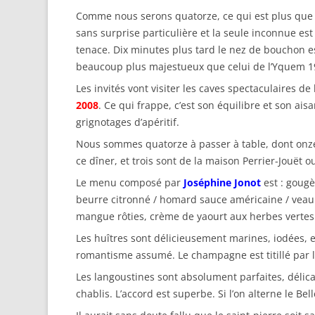
Comme nous serons quatorze, ce qui est plus que 
sans surprise particulière et la seule inconnue 
tenace. Dix minutes plus tard le nez de bouchon es
beaucoup plus majestueux que celui de l’Yquem 1
Les invités vont visiter les caves spectaculaires d
2008
. Ce qui frappe, c’est son équilibre et son ais
grignotages d’apéritif.
Nous sommes quatorze à passer à table, dont onze é
ce dîner, et trois sont de la maison Perrier-Jouët 
Le menu composé par
Joséphine Jonot
est : gougè
beurre citronné / homard sauce américaine / veau b
mangue rôties, crème de yaourt aux herbes vertes
Les huîtres sont délicieusement marines, iodées,
romantisme assumé. Le champagne est titillé par l’
Les langoustines sont absolument parfaites, délicat
chablis. L’accord est superbe. Si l’on alterne le Be