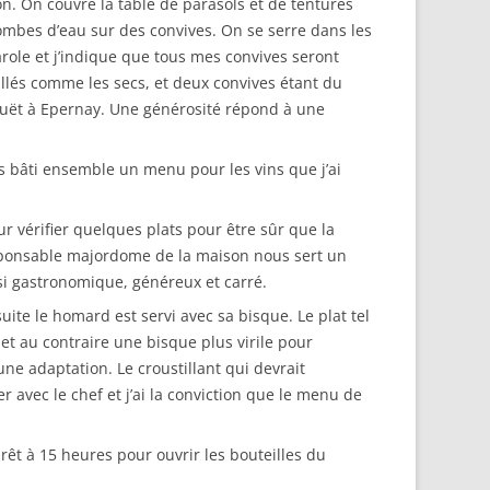
ion. On couvre la table de parasols et de tentures
rombes d’eau sur des convives. On se serre dans les
arole et j’indique que tous mes convives seront
llés comme les secs, et deux convives étant du
ouët à Epernay. Une générosité répond à une
ns bâti ensemble un menu pour les vins que j’ai
ur vérifier quelques plats pour être sûr que la
esponsable majordome de la maison nous sert un
ssi gastronomique, généreux et carré.
ite le homard est servi avec sa bisque. Le plat tel
 et au contraire une bisque plus virile pour
e adaptation. Le croustillant qui devrait
vec le chef et j’ai la conviction que le menu de
prêt à 15 heures pour ouvrir les bouteilles du