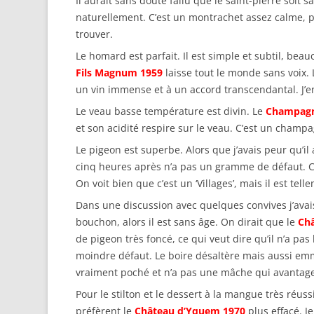
Il aurait sans doute fallu que le saint-pierre soit 
naturellement. C’est un montrachet assez calme, peu 
trouver.
Le homard est parfait. Il est simple et subtil, be
Fils Magnum 1959
laisse tout le monde sans voix. 
un vin immense et à un accord transcendantal. J’en
Le veau basse température est divin. Le
Champagn
et son acidité respire sur le veau. C’est un champag
Le pigeon est superbe. Alors que j’avais peur qu’il
cinq heures après n’a pas un gramme de défaut. Ce 
On voit bien que c’est un ‘Villages’, mais il est tel
Dans une discussion avec quelques convives j’avais 
bouchon, alors il est sans âge. On dirait que le
Châ
de pigeon très foncé, ce qui veut dire qu’il n’a pas
moindre défaut. Le boire désaltère mais aussi emmè
vraiment poché et n’a pas une mâche qui avantage l
Pour le stilton et le dessert à la mangue très réus
préfèrent le
Château d’Yquem 1970
plus effacé. Je