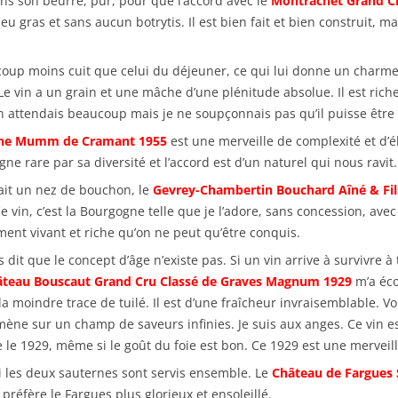
sans son beurre, pur, pour que l’accord avec le
Montrachet Grand C
gras et sans aucun botrytis. Il est bien fait et bien construit, mais
aucoup moins cuit que celui du déjeuner, ce qui lui donne un charme
Le vin a un grain et une mâche d’une plénitude absolue. Il est riche
 attendais beaucoup mais je ne soupçonnais pas qu’il puisse être 
e Mumm de Cramant 1955
est une merveille de complexité et d’él
ne rare par sa diversité et l’accord est d’un naturel qui nous ravit.
 ait un nez de bouchon, le
Gevrey-Chambertin Bouchard Aîné & Fi
vin, c’est la Bourgogne telle que je l’adore, sans concession, ave
lement vivant et riche qu’on ne peut qu’être conquis.
dit que le concept d’âge n’existe pas. Si un vin arrive à survivre à 
teau Bouscaut Grand Cru Classé de Graves Magnum 1929
m’a éco
 la moindre trace de tuilé. Il est d’une fraîcheur invraisemblable. Vo
ne sur un champ de saveurs infinies. Je suis aux anges. Ce vin est
e 1929, même si le goût du foie est bon. Ce 1929 est une merveille
si les deux sauternes sont servis ensemble. Le
Château de Fargues 
 préfère le Fargues plus glorieux et ensoleillé.