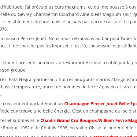
d’habitude, j’ai prévu plusieurs magnums, ce qui me pousse à ouvr
est celle du Gevrey-Chambertin Bouchard Aîné & Fils Magnum 1961 
t sensiblement atténué mais je ne suis pas encore rassuré. Le par
970.
e la maison Perrier Jouët. Nous nous retrouvons au bar pour l’apérit
ance. Il ne cherche pas à s’imposer, il est là, consensuel et gratifi
taient présents au dîner au restaurant Akrame troublé par la pluie,
ou son groupe.
res, Pata Negra, parmesan / huîtres aux goûts marins / langoustines
asse température, purée de pommes de terre / pigeon et farce de cu
.
 et conviennent parfaitement au
Champagne Perrier-Jouët Belle Ep
iode et y trouve une belle énergie. C’est un champagne qui se dist
es et subtiles et le
Chablis Grand Cru Bougros William Fèvre M
lle Epoque 1982 et le Chablis 1998, on voit qu’ils se fécondent et le