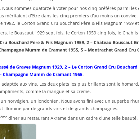
s. Nous sommes quatorze à voter pour nos cinq préférés parmi les dix
s méritaient d’être dans les cinq premiers d’au moins un convive. 
que 1982, le Corton Grand Cru Bouchard Père & Fils Magnum 1959 
s, le Bouscaut 1929 sept fois, le Corton 1959 cinq fois, le Chabli
 Cru Bouchard Père & Fils Magnum 1959, 2 – Château Bouscaut G
– Champagne Mumm de Cramant 1955, 5 – Montrachet Grand Cru 
lassé de Graves Magnum 1929, 2 – Le Corton Grand Cru Bouchard
 4 – Champagne Mumm de Cramant 1955
.
 adaptée aux vins. Les deux plats les plus brillants sont le homard, 
 compliments, comme la mangue et sa crème.
 un norvégien, un londonien. Nous avons fini avec un superbe rhum
 fut illuminé par de grands vins et de grands champagnes.
ème
8
dîner au restaurant Akrame dans un cadre d’une telle beauté. V