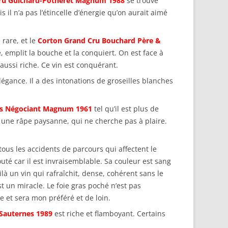
ru Guichard-Potheret Magnum 1988
se trouve
 il n’a pas l’étincelle d’énergie qu’on aurait aimé
 rare, et le
Corton Grand Cru Bouchard Père &
, emplit la bouche et la conquiert. On est face à
aussi riche. Ce vin est conquérant.
égance. Il a des intonations de groseilles blanches
ls Négociant Magnum 1961
tel qu’il est plus de
c une râpe paysanne, qui ne cherche pas à plaire.
tous les accidents de parcours qui affectent le
uté car il est invraisemblable. Sa couleur est sang
ilà un vin qui rafraîchit, dense, cohérent sans le
 un miracle. Le foie gras poché n’est pas
 et sera mon préféré et de loin.
Sauternes 1989
est riche et flamboyant. Certains