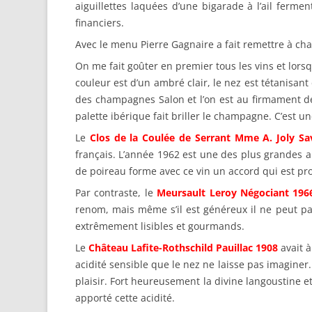
aiguillettes laquées d’une bigarade à l’ail ferme
financiers.
Avec le menu Pierre Gagnaire a fait remettre à cha
On me fait goûter en premier tous les vins et lors
couleur est d’un ambré clair, le nez est tétanisan
des champagnes Salon et l’on est au firmament de 
palette ibérique fait briller le champagne. C’est u
Le
Clos de la Coulée de Serrant Mme A. Joly Sa
français. L’année 1962 est une des plus grandes ann
de poireau forme avec ce vin un accord qui est pro
Par contraste, le
Meursault Leroy Négociant 196
renom, mais même s’il est généreux il ne peut pas 
extrêmement lisibles et gourmands.
Le
Château Lafite-Rothschild Pauillac 1908
avait à
acidité sensible que le nez ne laisse pas imaginer. 
plaisir. Fort heureusement la divine langoustine e
apporté cette acidité.