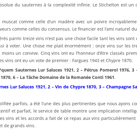
absolue du sauternes à la complexité infinie. Le Stichelton est 
uscat comme celle d’un madère avec un poivre incroyablement 
aveurs comme celles du consensus. Le financier est l’ami naturel d
rés parmi treize vins n’est pas une chose facile tant les vins sont
i à voter. Une chose me plait énormément : onze vins sur les tr
 moins un convive. Cinq vins ont eu l’honneur d’être classés premier
s vins ont eu un vote de premier : Fargues 1943 et Chypre 1870.
Yquem Sauternes Lur Saluces 1921, 2 – Pétrus Pomerol 1976, 3
re 1870, 6 – La Tâche Domaine de la Romanée Conti 1961
.
nes Lur Saluces 1921, 2 – Vin de Chypre 1870, 3 – Champagne Sa
lifiée parfois, a été l’une des plus pertinentes que nous ayons c
tentif et parfait, le service de table montre une implication intell
es vins et les accords a fait de ce repas aux vins particulièreme
et de grands vins.