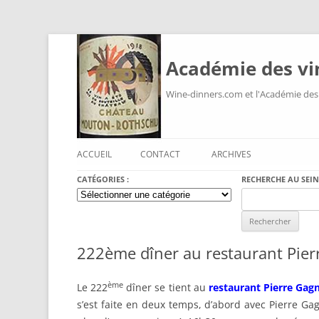
Académie des vi
Wine-dinners.com et l'Académie des
ACCUEIL
CONTACT
ARCHIVES
CATÉGORIES :
RECHERCHE AU SEIN
Catégories
Search
:
for:
222ème dîner au restaurant Pier
ème
Le 222
dîner se tient au
restaurant Pierre Gagn
s’est faite en deux temps, d’abord avec Pierre Gag