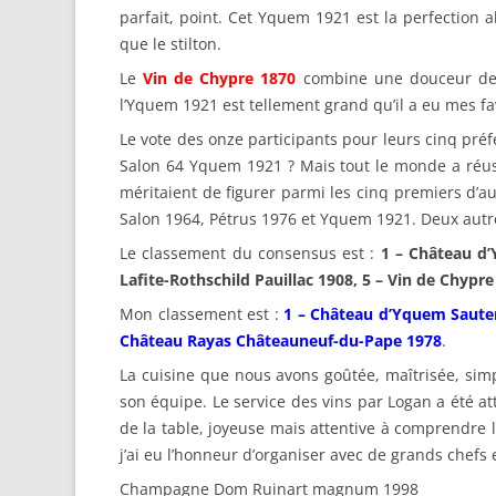
parfait, point. Cet Yquem 1921 est la perfection 
que le stilton.
Le
Vin de Chypre 1870
combine une douceur de m
l’Yquem 1921 est tellement grand qu’il a eu mes f
Le vote des onze participants pour leurs cinq préfé
Salon 64 Yquem 1921 ? Mais tout le monde a réuss
méritaient de figurer parmi les cinq premiers d’au
Salon 1964, Pétrus 1976 et Yquem 1921. Deux autre
Le classement du consensus est :
1 – Château d’
Lafite-Rothschild Pauillac 1908, 5 – Vin de Chyp
Mon classement est :
1 – Château d’Yquem Sauter
Château Rayas Châteauneuf-du-Pape 1978
.
La cuisine que nous avons goûtée, maîtrisée, simp
son équipe. Le service des vins par Logan a été at
de la table, joyeuse mais attentive à comprendre l
j’ai eu l’honneur d’organiser avec de grands chefs 
Champagne Dom Ruinart magnum 1998