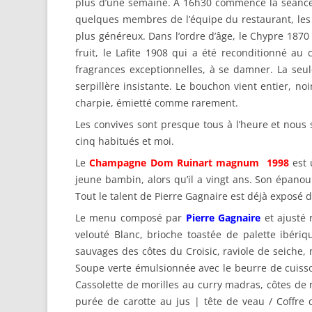
plus d’une semaine. A 16h30 commence la séance d
quelques membres de l’équipe du restaurant, les p
plus généreux. Dans l’ordre d’âge, le Chypre 18
fruit, le Lafite 1908 qui a été reconditionné a
fragrances exceptionnelles, à se damner. La seu
serpillère insistante. Le bouchon vient entier, noi
charpie, émietté comme rarement.
Les convives sont presque tous à l’heure et nou
cinq habitués et moi.
Le
Champagne Dom Ruinart magnum 1998
est 
jeune bambin, alors qu’il a vingt ans. Son épanou
Tout le talent de Pierre Gagnaire est déjà exposé 
Le menu composé par
Pierre Gagnaire
et ajusté
velouté Blanc, brioche toastée de palette ibéri
sauvages des côtes du Croisic, raviole de seiche, n
Soupe verte émulsionnée avec le beurre de cuisso
Cassolette de morilles au curry madras, côtes de r
purée de carotte au jus | tête de veau / Coffr