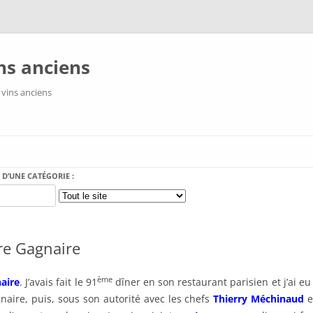
ns anciens
 vins anciens
Aller au contenu
 D’UNE CATÉGORIE :
re Gagnaire
ème
aire
. J’avais fait le 91
dîner en son restaurant parisien et j’ai 
naire, puis, sous son autorité avec les chefs
Thierry Méchinaud
e