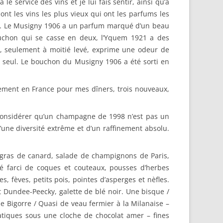
le service des vins et je lui fais sentir, ainsi qu’à
nt les vins les plus vieux qui ont les parfums les
nt. Le Musigny 1906 a un parfum marqué d’un beau
bouchon qui se casse en deux, l’Yquem 1921 a des
n, seulement à moitié levé, exprime une odeur de
t le seul. Le bouchon du Musigny 1906 a été sorti en
ement en France pour mes dîners, trois nouveaux,
à considérer qu’un champagne de 1998 n’est pas un
’une diversité extrême et d’un raffinement absolu.
 gras de canard, salade de champignons de Paris,
lé farci de coques et couteaux, pousses d’herbes
s, fèves, petits pois, pointes d’asperges et nèfles.
 Dundee-Peecky, galette de blé noir. Une bisque /
de Bigorre / Quasi de veau fermier à la Milanaise –
tiques sous une cloche de chocolat amer – fines