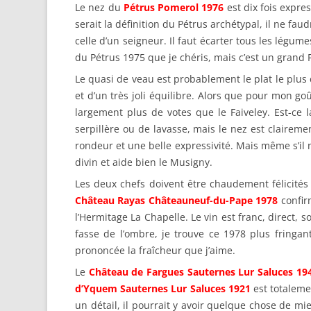
Le nez du
Pétrus Pomerol 1976
est dix fois expres
serait la définition du Pétrus archétypal, il ne faudr
celle d’un seigneur. Il faut écarter tous les légum
du Pétrus 1975 que je chéris, mais c’est un grand 
Le quasi de veau est probablement le plat le plu
et d’un très joli équilibre. Alors que pour mon go
largement plus de votes que le Faiveley. Est-ce 
serpillère ou de lavasse, mais le nez est claire
rondeur et une belle expressivité. Mais même s’il
divin et aide bien le Musigny.
Les deux chefs doivent être chaudement félicités c
Château Rayas Châteauneuf-du-Pape 1978
confir
l’Hermitage La Chapelle. Le vin est franc, direct, s
fasse de l’ombre, je trouve ce 1978 plus fringa
prononcée la fraîcheur que j’aime.
Le
Château de Fargues Sauternes Lur Saluces 19
d’Yquem Sauternes Lur Saluces 1921
est totaleme
un détail, il pourrait y avoir quelque chose de mie