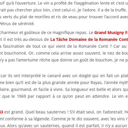
sif qu’à l’ouverture. Le vin a profité de l’oxygénation lente et c’est
ait pas chercher plus loin, c’est celui-ci. Je l’adore. Il a de la truff
es verts du plat de morilles et ris de veau pour trouver l’accord av
Pétrus de sérénité.
s charmeur et goûteux de ce magnifique repas. Le
Grand Musigny F
ût il est très au-dessus de
La Tâche Domaine de la Romanée Cont
la fascination de tout ce qui vient de la Romanée Conti ? Car a
ment bouchonné. Or, comme cela arrive assez souvent, le nez de bo
 n’y a pas l’amertume rêche que donne un goût de bouchon, je ne pe
ar ils ont interprété le canard avec un doigté qui en fait un pla
me bien qu’il est de la plus grande année pour Rayas, l’année my
olaire, gourmand, et facile à vivre. Sa longueur est belle et alors q
nt que le 1969 par rapport à ce qu’on peut en attendre. Le vin 
43
est grand. Quel beau sauternes ! S’il était seul, on l’adorerait.
nt conforme à sa légende. Comme je le dis souvent, avec les vins r
ux. Alors qu’avec un sauternes, quand il est parfait, il n’y a aucun 