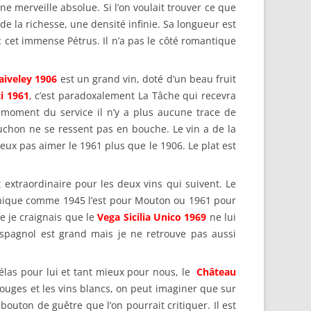
 une merveille absolue. Si l’on voulait trouver ce que
e, de la richesse, une densité infinie. Sa longueur est
ec cet immense Pétrus. Il n’a pas le côté romantique
aiveley 1906
est un grand vin, doté d’un beau fruit
i 1961
, c’est paradoxalement La Tâche qui recevra
u moment du service il n’y a plus aucune trace de
uchon ne se ressent pas en bouche. Le vin a de la
ux pas aimer le 1961 plus que le 1906. Le plat est
t extraordinaire pour les deux vins qui suivent. Le
thique comme 1945 l’est pour Mouton ou 1961 pour
ue je craignais que le
Vega Sicilia Unico 1969
ne lui
espagnol est grand mais je ne retrouve pas aussi
 Hélas pour lui et tant mieux pour nous, le
Château
ouges et les vins blancs, on peut imaginer que sur
bouton de guêtre que l’on pourrait critiquer. Il est