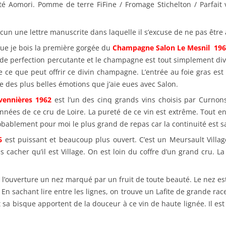
nté Aomori. Pomme de terre FiFine / Fromage Stichelton / Parfait 
cun une lettre manuscrite dans laquelle il s’excuse de ne pas être 
que je bois la première gorgée du
Champagne Salon Le Mesnil 19
t de perfection percutante et le champagne est tout simplement divi
ce que peut offrir ce divin champagne. L’entrée au foie gras est
ne des plus belles émotions que j’aie eues avec Salon.
vennières 1962
est l’un des cinq grands vins choisis par Curnon
ées de ce cru de Loire. La pureté de ce vin est extrême. Tout en lu
bablement pour moi le plus grand de repas car la continuité est sa
6
est puissant et beaucoup plus ouvert. C’est un Meursault Villa
cacher qu’il est Village. On est loin du coffre d’un grand cru. La
 l’ouverture un nez marqué par un fruit de toute beauté. Le nez e
En sachant lire entre les lignes, on trouve un Lafite de grande race
t sa bisque apportent de la douceur à ce vin de haute lignée. Il est