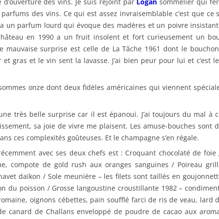
’ouverture des vins. Je suis rejoint par
Logan
sommelier qui fera 
arfums des vins. Ce qui est assez invraisemblable c’est que ce so
70 a un parfum lourd qui évoque des madères et un poivre insista
u château en 1990 a un fruit insolent et fort curieusement un 
le mauvaise surprise est celle de La Tâche 1961 dont le boucho
r et gras et le vin sent la lavasse. J’ai bien peur pour lui et c’es
s sommes onze dont deux fidèles américaines qui viennent spécial
une très belle surprise car il est épanoui. J’ai toujours du mal 
issement, sa joie de vivre me plaisent. Les amuse-bouches sont d
dans ces complexités goûteuses. Et le champagne s’en régale.
 récemment avec ses deux chefs est : Croquant chocolaté de foie
que, compote de gold rush aux oranges sanguines / Poireau gril
avet daïkon / Sole meunière – les filets sont taillés en goujonnette
n du poisson / Grosse langoustine croustillante 1982 – condiment
omaine, oignons cébettes, pain soufflé farci de ris de veau, lard 
e de canard de Challans enveloppé de poudre de cacao aux aroma