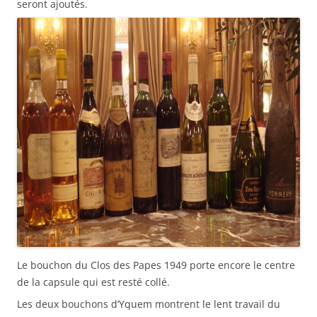
seront ajoutés.
Le bouchon du Clos des Papes 1949 porte encore le centre
de la capsule qui est resté collé.
Les deux bouchons d’Yquem montrent le lent travail du