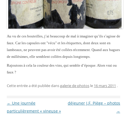
Au vu de ces bouteilles, j’ai beaucoup de mal à imaginer qu’ils s’agisse de
faux. Car les capsules ont "vécu" et les étiquettes, dont deux sont en
lambeaux, ne peuvent pas avoir été collées récemment. Quand aux bagues
de millésimes, elle semblent collées depuis longtemps.
Rajoutons à cela la couleur des vins, qui semble d’époque. Alors vrai ou
faux ?
Cette entrée a été publiée dans
galerie de photos
le
16 mars 2011
.
Navigation des articles
←
Une journée
déjeuner J.F. Piège – photos
particulièrement « vineuse »
→