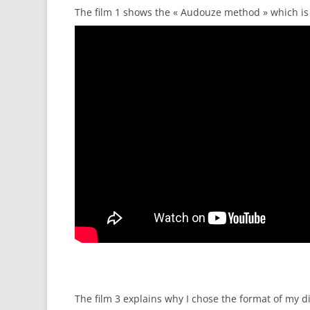
The film 1 shows the « Audouze method » which is 
The film 3 explains why I chose the format of my d