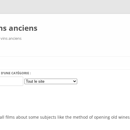
ns anciens
 vins anciens
Aller au contenu
 D’UNE CATÉGORIE :
all films about some subjects like the method of opening old wines