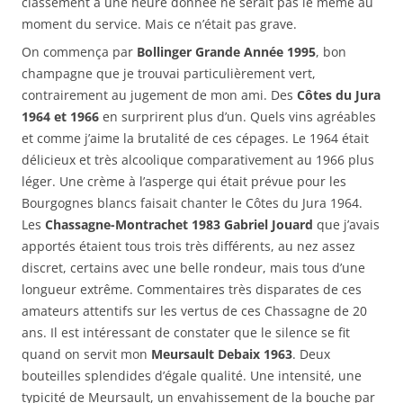
classement à une heure donnée ne serait pas le même au
moment du service. Mais ce n’était pas grave.
On commença par
Bollinger Grande Année 1995
, bon
champagne que je trouvai particulièrement vert,
contrairement au jugement de mon ami. Des
Côtes du Jura
1964 et 1966
en surprirent plus d’un. Quels vins agréables
et comme j’aime la brutalité de ces cépages. Le 1964 était
délicieux et très alcoolique comparativement au 1966 plus
léger. Une crème à l’asperge qui était prévue pour les
Bourgognes blancs faisait chanter le Côtes du Jura 1964.
Les
Chassagne-Montrachet 1983 Gabriel Jouard
que j’avais
apportés étaient tous trois très différents, au nez assez
discret, certains avec une belle rondeur, mais tous d’une
longueur extrême. Commentaires très disparates de ces
amateurs attentifs sur les vertus de ces Chassagne de 20
ans. Il est intéressant de constater que le silence se fit
quand on servit mon
Meursault Debaix 1963
. Deux
bouteilles splendides d’égale qualité. Une intensité, une
typicité de Meursault, un envahissement de la bouche par