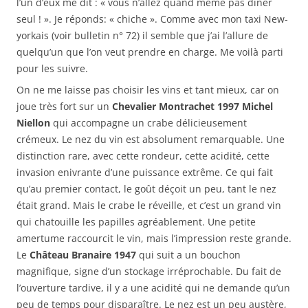
l’un d’eux me dit : « vous n’allez quand même pas dîner
seul ! ». Je réponds: « chiche ». Comme avec mon taxi New-
yorkais (voir bulletin n° 72) il semble que j’ai l’allure de
quelqu’un que l’on veut prendre en charge. Me voilà parti
pour les suivre.
On ne me laisse pas choisir les vins et tant mieux, car on
joue très fort sur un
Chevalier Montrachet 1997 Michel
Niellon
qui accompagne un crabe délicieusement
crémeux. Le nez du vin est absolument remarquable. Une
distinction rare, avec cette rondeur, cette acidité, cette
invasion enivrante d’une puissance extrême. Ce qui fait
qu’au premier contact, le goût déçoit un peu, tant le nez
était grand. Mais le crabe le réveille, et c’est un grand vin
qui chatouille les papilles agréablement. Une petite
amertume raccourcit le vin, mais l’impression reste grande.
Le
Château Branaire 1947
qui suit a un bouchon
magnifique, signe d’un stockage irréprochable. Du fait de
l’ouverture tardive, il y a une acidité qui ne demande qu’un
peu de temps pour disparaître. Le nez est un peu austère,