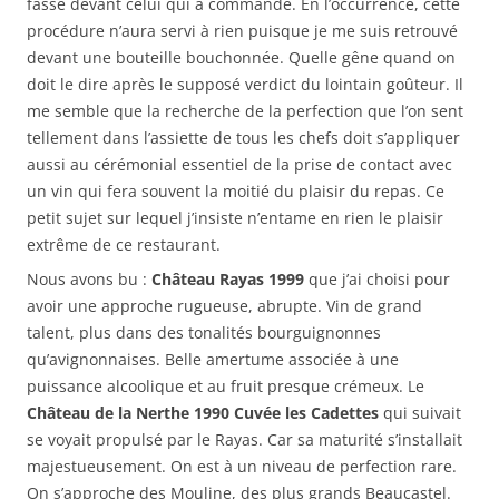
fasse devant celui qui a commandé. En l’occurrence, cette
procédure n’aura servi à rien puisque je me suis retrouvé
devant une bouteille bouchonnée. Quelle gêne quand on
doit le dire après le supposé verdict du lointain goûteur. Il
me semble que la recherche de la perfection que l’on sent
tellement dans l’assiette de tous les chefs doit s’appliquer
aussi au cérémonial essentiel de la prise de contact avec
un vin qui fera souvent la moitié du plaisir du repas. Ce
petit sujet sur lequel j’insiste n’entame en rien le plaisir
extrême de ce restaurant.
Nous avons bu :
Château Rayas 1999
que j’ai choisi pour
avoir une approche rugueuse, abrupte. Vin de grand
talent, plus dans des tonalités bourguignonnes
qu’avignonnaises. Belle amertume associée à une
puissance alcoolique et au fruit presque crémeux. Le
Château de la Nerthe 1990 Cuvée les Cadettes
qui suivait
se voyait propulsé par le Rayas. Car sa maturité s’installait
majestueusement. On est à un niveau de perfection rare.
On s’approche des Mouline, des plus grands Beaucastel.