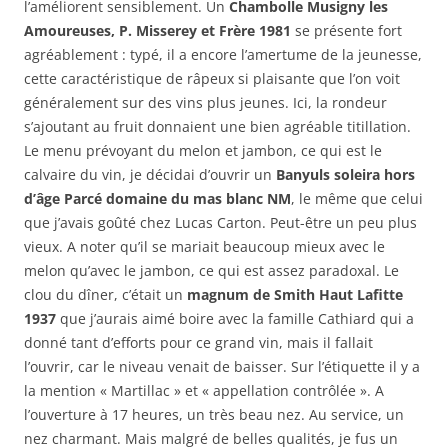
l’améliorent sensiblement. Un
Chambolle Musigny les
Amoureuses, P. Misserey et Frère 1981
se présente fort
agréablement : typé, il a encore l’amertume de la jeunesse,
cette caractéristique de râpeux si plaisante que l’on voit
généralement sur des vins plus jeunes. Ici, la rondeur
s’ajoutant au fruit donnaient une bien agréable titillation.
Le menu prévoyant du melon et jambon, ce qui est le
calvaire du vin, je décidai d’ouvrir un
Banyuls soleira hors
d’âge Parcé domaine du mas blanc NM
, le même que celui
que j’avais goûté chez Lucas Carton. Peut-être un peu plus
vieux. A noter qu’il se mariait beaucoup mieux avec le
melon qu’avec le jambon, ce qui est assez paradoxal. Le
clou du dîner, c’était un
magnum de Smith Haut Lafitte
1937
que j’aurais aimé boire avec la famille Cathiard qui a
donné tant d’efforts pour ce grand vin, mais il fallait
l’ouvrir, car le niveau venait de baisser. Sur l’étiquette il y a
la mention « Martillac » et « appellation contrôlée ». A
l’ouverture à 17 heures, un très beau nez. Au service, un
nez charmant. Mais malgré de belles qualités, je fus un