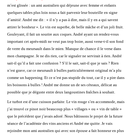
m’est glissée : un ami australien qui déjeune avec femme et enfants
quelques tables plus loin nous a fait parvenir leur bouteille en signe
d’amitié. André me dit : « il n’y a pas à dire, mais il y en a qui savent
attirer le bonheur ». Le vin est superbe, de belle mâche et d’un joli fruit.
Gouleyant, il fait un sourire aux coques. André ayant un rendez-vous
important cet après-midi ne veut pas trop boire, aussi verse-t-il son fond
de verre du meursault dans le mien. Manque de chance il le verse dans
mon champagne. Je ne dis rien, car le signaler ne servirait à rien. André
sait-il qu’il a fait une confusion ? S’il le sait, sait-il que je sais ?
Rien
n’est grave, car ce meursault à bulles particulièrement original m’a plu
comme un happening. Et ce n’est pas stupide du tout, car il y a pire dans
les boissons à bulles ! André me donne un de ses céteaux, délicat au
possible que je déguste entre deux langoustines fraîches à souhait.
Le turbot est d’une cuisson parfaite. Le vin rouge s’en accommode, mais
j’ai trouvé ce pinot noir beaucoup plus « villages » ou « vin de table »
que le précédent que j’avais adoré. Nous bâtissons le projet de la future
séance de l’académie des vins anciens et André me quitte. Je vais
rejoindre mon ami australien qui avec son épouse a fait honneur en plus