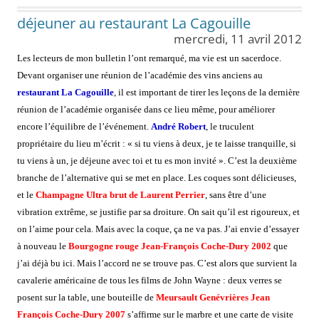
déjeuner au restaurant La Cagouille
mercredi, 11 avril 2012
Les lecteurs de mon bulletin l’ont remarqué, ma vie est un sacerdoce.
Devant organiser une réunion de l’académie des vins anciens au
restaurant La Cagouille
, il est important de tirer les leçons de la dernière
réunion de l’académie organisée dans ce lieu même, pour améliorer
encore l’équilibre de l’événement.
André Robert
, le truculent
propriétaire du lieu m’écrit : « si tu viens à deux, je te laisse tranquille, si
tu viens à un, je déjeune avec toi et tu es mon invité ». C’est la deuxième
branche de l’alternative qui se met en place. Les coques sont délicieuses,
et le
Champagne Ultra brut de Laurent Perrier
, sans être d’une
vibration extrême, se justifie par sa droiture. On sait qu’il est rigoureux, et
on l’aime pour cela. Mais avec la coque, ça ne va pas. J’ai envie d’essayer
à nouveau le
Bourgogne rouge Jean-François Coche-Dury 2002
que
j’ai déjà bu ici. Mais l’accord ne se trouve pas. C’est alors que survient la
cavalerie américaine de tous les films de John Wayne : deux verres se
posent sur la table, une bouteille de
Meursault Genévrières Jean
François Coche-Dury 2007
s’affirme sur le marbre et une carte de visite