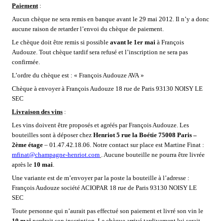
Paiement
:
Aucun chèque ne sera remis en banque avant le 29 mai 2012. Il n’y a donc
aucune raison de retarder l’envoi du chèque de paiement.
Le chèque doit être remis si possible
avant le 1er mai
à François
Audouze. Tout chèque tardif sera refusé et l’inscription ne sera pas
confirmée.
L’ordre du chèque est : « François Audouze AVA »
Chèque à envoyer à François Audouze 18 rue de Paris 93130 NOISY LE
SEC
Livraison des vins
:
Les vins doivent être proposés et agréés par François Audouze. Les
bouteilles sont à déposer chez
Henriot 5 rue la Boétie 75008 Paris –
2ème étage
– 01.47.42.18.06. Notre contact sur place est Martine Finat :
mfinat@champagne-henriot.com
. Aucune bouteille ne pourra être livrée
après le
10 mai
.
Une variante est de m’envoyer par la poste la bouteille à l’adresse :
François Audouze société ACIOPAR 18 rue de Paris 93130 NOISY LE
SEC
Toute personne qui n’aurait pas effectué son paiement et livré son vin le
10 mai
perdrait son inscription. Le chèque arrivé tardivement lui serait